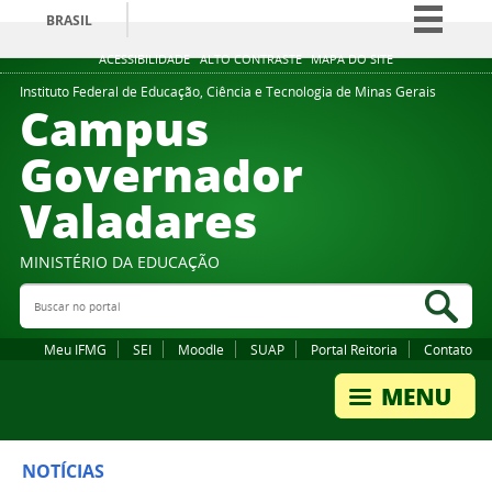
BRASIL
Simplifique!
ACESSIBILIDADE
ALTO CONTRASTE
MAPA DO SITE
Comunica BR
Instituto Federal de Educação, Ciência e Tecnologia de Minas Gerais
Campus
Participe
Governador
Acesso à informação
Valadares
Legislação
Canais
MINISTÉRIO DA EDUCAÇÃO
Buscar no portal
Bus
Meu IFMG
SEI
Moodle
SUAP
Portal Reitoria
Contato
NOTÍCIAS