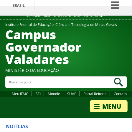
BRASIL
Simplifique!
ACESSIBILIDADE
ALTO CONTRASTE
MAPA DO SITE
Comunica BR
Instituto Federal de Educação, Ciência e Tecnologia de Minas Gerais
Campus
Participe
Governador
Acesso à informação
Valadares
Legislação
Canais
MINISTÉRIO DA EDUCAÇÃO
Buscar no portal
Bus
Meu IFMG
SEI
Moodle
SUAP
Portal Reitoria
Contato
NOTÍCIAS