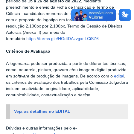
período de
15 a 26 de agosto de 2022
,
mediante
preenchimento e envio da Ficha de Inscrição
e Termo de
Ciência
-
candidatos menores de
idade (Anexo I), juntamente
com a proposta do logotipo
em formato JPG ou PNG,
resolução
2.100px por 2.100px
, Termo de Cessão de Direitos
Autorais (Anexo II) por meio do
formulário
https://forms.gle/HGdtDAzvgxnLCiSZ6
.
Critérios de Avaliação
A logomarca pode ser
produzida a partir de diferentes técnicas,
como: aquarela, pintura,
gravura e/ou imagem digital produzida
em
software
de produção de imagens. De acordo com o
edital
,
os critérios de avaliação dos trabalhos pela Comissão Julgadora
incluem criatividade, originalidade, aplicabilidade,
comunicabilidade, contextualização e
design
.
Veja os detalhes no EDITAL
Dúvidas e outras informações pelo e-