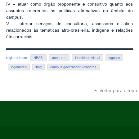
IV – atuar como órgão proponente e consultivo quanto aos
assuntos referentes às políticas afirmativas no âmbito do
campus
.
V – ofertar serviços de consultoria, assessoria e afins
relacionados às temáticas afro-brasileira, indígena e relações
étnicorraciais.
registrado em:
NEABI
concurso
identidade visual
logotipo
logomarca
ifmg
campus governador valadares
Voltar para o topo