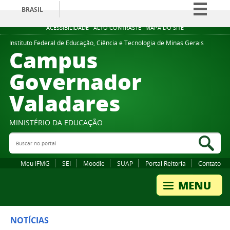
BRASIL
Simplifique!
ACESSIBILIDADE
ALTO CONTRASTE
MAPA DO SITE
Comunica BR
Instituto Federal de Educação, Ciência e Tecnologia de Minas Gerais
Campus
Participe
Governador
Acesso à informação
Valadares
Legislação
Canais
MINISTÉRIO DA EDUCAÇÃO
Buscar no portal
Bus
Meu IFMG
SEI
Moodle
SUAP
Portal Reitoria
Contato
NOTÍCIAS