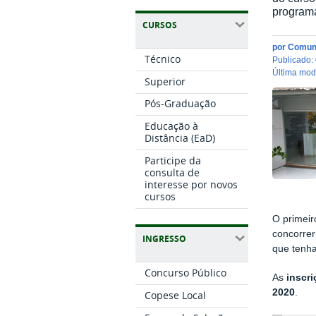
programa
CURSOS
por
Comun
Técnico
publicado
:
última mo
Superior
Pós-Graduação
Educação à
Distância (EaD)
Participe da
consulta de
interesse por novos
cursos
O primeir
concorrer
INGRESSO
que tenh
Concurso Público
As
inscr
2020
.
Copese Local