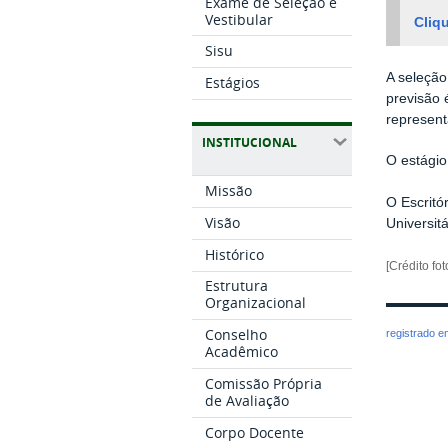
Exame de Seleção e
Vestibular
Cliqu
Sisu
A seleção
Estágios
previsão 
represent
INSTITUCIONAL
O estágio
Missão
O Escritó
Visão
Universitá
Histórico
[Crédito fo
Estrutura
Organizacional
Conselho
registrado 
Acadêmico
Comissão Própria
de Avaliação
Corpo Docente