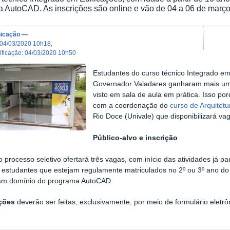
 AutoCAD. As inscrições são online e vão de 04 a 06 de março
icação
—
04/03/2020 10h18
,
dificação
:
04/03/2020 10h50
Estudantes do curso técnico Integrado e
Governador Valadares ganharam mais um 
visto em sala de aula em prática. Isso p
com a coordenação do
curso de Arquitet
Rio Doce (Univale) que disponibilizará va
Público-alvo e inscrição
o processo seletivo ofertará três vagas, com início das atividades já 
 estudantes que estejam regulamente matriculados no 2º ou 3º ano do 
am domínio do programa AutoCAD.
ições
deverão ser feitas, exclusivamente, por meio de formulário eletrô