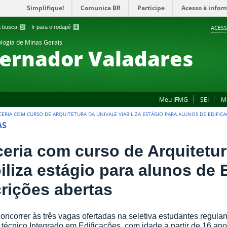
Simplifique!
Comunica BR
Participe
Acesso à infor
 a busca
3
Ir para o rodapé
4
ACESS
ologia de Minas Gerais
ernador Valadares
Meu IFMG
SEI
M
CERIA COM CURSO DE ARQUITETURA DA UNIVALE VIABILIZA ESTÁGIO PARA ALUNOS DE EDIFICA
AS
ceria com curso de Arquitetur
iliza estágio para alunos de 
crições abertas
ncorrer às três vagas ofertadas na seletiva estudantes regula
 técnico Integrado em Edificações, com idade a partir de 16 an