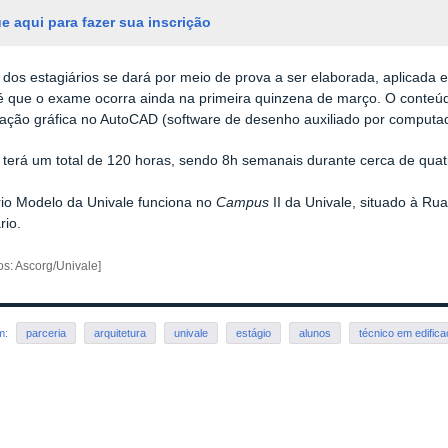
e aqui para fazer sua inscrição
 dos estagiários se dará por meio de prova a ser elaborada, aplicada e 
é que o exame ocorra ainda na primeira quinzena de março. O conteúd
ação gráfica no AutoCAD (software de desenho auxiliado por computad
 terá um total de 120 horas, sendo 8h semanais durante cerca de qua
rio Modelo da Univale funciona no
Campus
II da Univale, situado à Rua 
rio.
tos: Ascorg/Univale]
em:
parceria
arquitetura
univale
estágio
alunos
técnico em edific