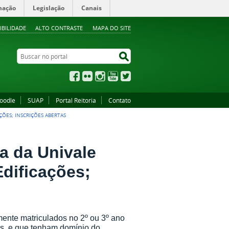
mação
Legislação
Canais
IBILIDADE
ALTO CONTRASTE
MAPA DO SITE
Buscar no portal
Buscar no portal
Facebook
Flickr
Instagram
YouTube
Twitter
oodle
SUAP
Portal Reitoria
Contato
ÇÕES; INSCRIÇÕES ABERTAS
a da Univale
Edificações;
mente matriculados no 2º ou 3º ano
os, e que tenham domínio do