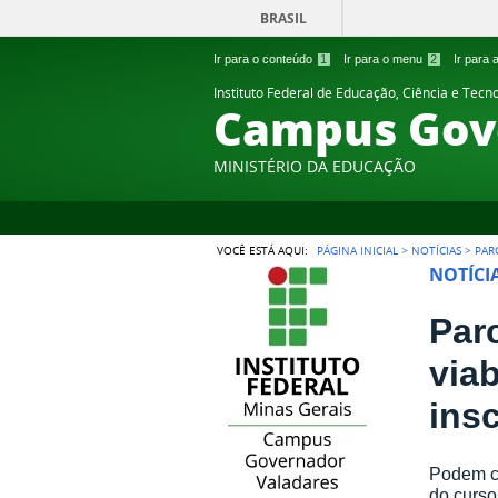
BRASIL
Ir para o conteúdo
1
Ir para o menu
2
Ir para
Instituto Federal de Educação, Ciência e Tecn
Campus Gov
MINISTÉRIO DA EDUCAÇÃO
VOCÊ ESTÁ AQUI:
PÁGINA INICIAL
>
NOTÍCIAS
>
PAR
NOTÍCI
Par
viab
ins
Podem co
do curso