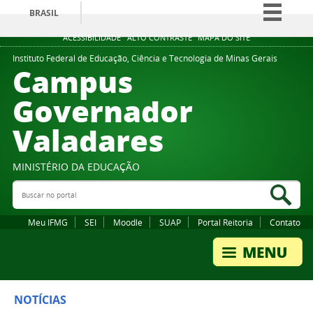
BRASIL
Simplifique!
ACESSIBILIDADE
ALTO CONTRASTE
MAPA DO SITE
Comunica BR
Instituto Federal de Educação, Ciência e Tecnologia de Minas Gerais
Campus
Participe
Governador
Acesso à informação
Valadares
Legislação
Canais
MINISTÉRIO DA EDUCAÇÃO
Buscar no portal
Bus
Meu IFMG
SEI
Moodle
SUAP
Portal Reitoria
Contato
NOTÍCIAS