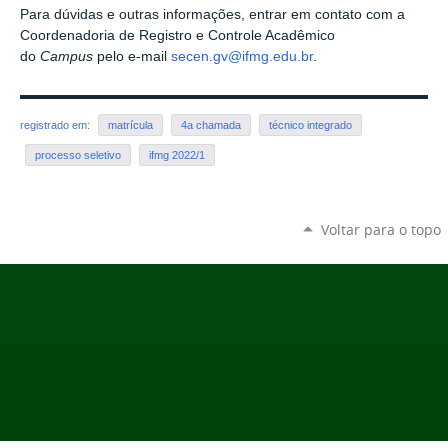
Para dúvidas e outras informações, entrar em contato com a
Coordenadoria de Registro e Controle Acadêmico
do
Campus
pelo e-mail
secen.gv@ifmg.edu.br
.
registrado em:
matrícula
4a chamada
técnico integrado
processo seletivo
ifmg 2022/1
Voltar para o topo