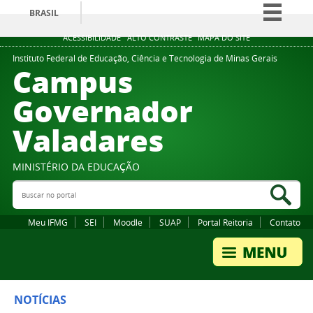
BRASIL
Simplifique!
ACESSIBILIDADE
ALTO CONTRASTE
MAPA DO SITE
Comunica BR
Instituto Federal de Educação, Ciência e Tecnologia de Minas Gerais
Campus
Participe
Governador
Acesso à informação
Valadares
Legislação
Canais
MINISTÉRIO DA EDUCAÇÃO
Buscar no portal
Bus
Meu IFMG
SEI
Moodle
SUAP
Portal Reitoria
Contato
NOTÍCIAS