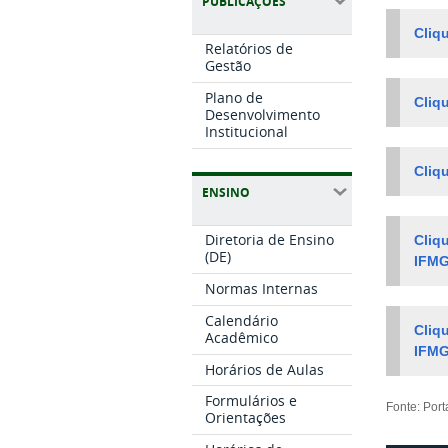
PUBLICAÇÕES
Cliq
Relatórios de
Gestão
Plano de
Cliq
Desenvolvimento
Institucional
Cliq
ENSINO
Diretoria de Ensino
Cliq
(DE)
IFM
Normas Internas
Calendário
Cliq
Acadêmico
IFM
Horários de Aulas
Formulários e
Fonte: Por
Orientações