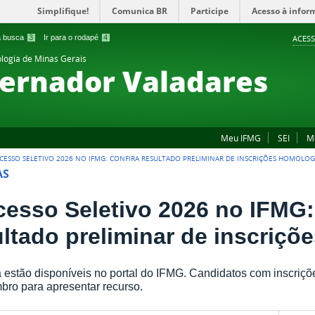
Simplifique!
Comunica BR
Participe
Acesso à infor
 a busca
3
Ir para o rodapé
4
ACESS
ologia de Minas Gerais
ernador Valadares
Meu IFMG
SEI
M
CESSO SELETIVO 2026 NO IFMG: CONFIRA RESULTADO PRELIMINAR DE INSCRIÇÕES HOMOLO
AS
cesso Seletivo 2026 no IFMG:
ultado preliminar de inscriç
 estão disponíveis no portal do IFMG. Candidatos com inscriçõe
bro para apresentar recurso.