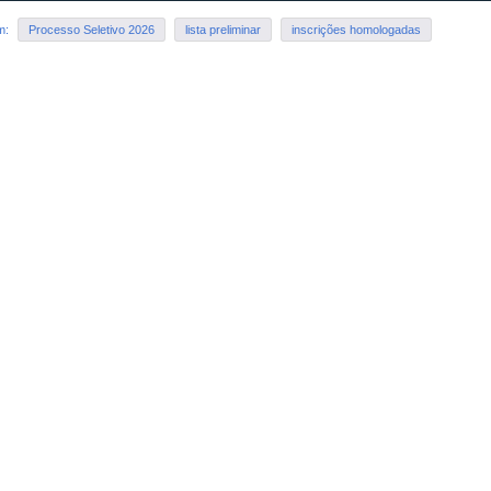
em:
Processo Seletivo 2026
lista preliminar
inscrições homologadas