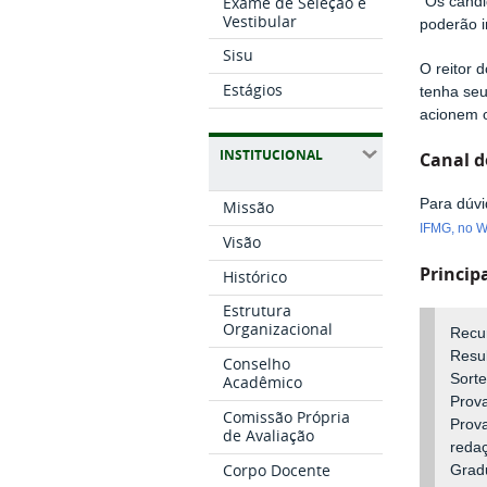
Exame de Seleção e
“Os candi
Vestibular
poderão i
Sisu
O reitor 
Estágios
tenha seu
acionem o
INSTITUCIONAL
Canal 
Para dúvi
Missão
IFMG, no W
Visão
Princip
Histórico
Estrutura
Organizacional
Recur
Resul
Conselho
Sorte
Acadêmico
Prova
Comissão Própria
Prova
de Avaliação
redaç
Corpo Docente
Grad