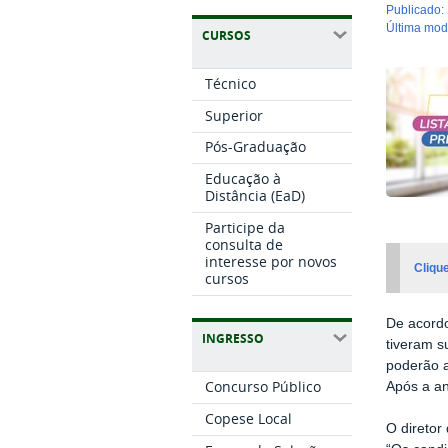
publicado
:
última mo
CURSOS
Técnico
Superior
Pós-Graduação
Educação à
Distância (EaD)
Participe da
consulta de
interesse por novos
Cliqu
cursos
De acordo
INGRESSO
tiveram s
poderão a
Concurso Público
Após a an
Copese Local
O diretor