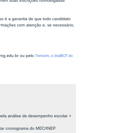
verem suas inscrições homologadas
so é a garantia de que todo candidato
formações com atenção e, se necessário,
fmg.edu.br ou pelo
Tremzim, o chatBOT do
pela análise de desempenho escolar +
rdar cronograma do MEC/INEP.