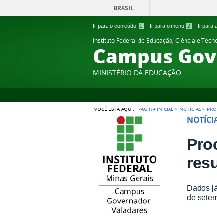
BRASIL
Ir para o conteúdo
1
Ir para o menu
2
Ir para
Instituto Federal de Educação, Ciência e Tecn
Campus Gov
MINISTÉRIO DA EDUCAÇÃO
VOCÊ ESTÁ AQUI:
PÁGINA INICIAL
>
NOTÍCIAS
>
PRO
NOTÍCI
Pro
res
Dados já
de setem