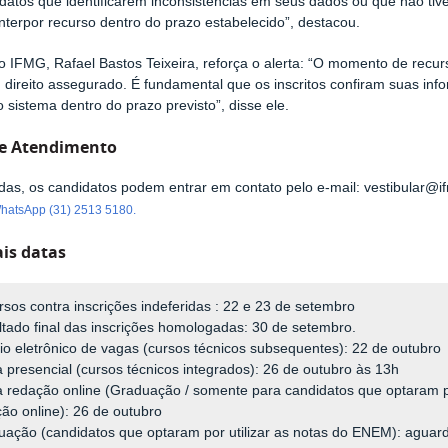
datos que identificarem inconsistências em seus dados ou que não ti
nterpor recurso dentro do prazo estabelecido”, destacou.
do IFMG, Rafael Bastos Teixeira, reforça o alerta: “O momento de recur
 direito assegurado. É fundamental que os inscritos confiram suas in
 sistema dentro do prazo previsto”, disse ele.
de Atendimento
das, os candidatos podem entrar em contato pelo e-mail: vestibular@i
hatsApp (31) 2513 5180.
ais datas
sos contra inscrições indeferidas : 22 e 23 de setembro
tado final das inscrições homologadas: 30 de setembro.
io eletrônico de vagas (cursos técnicos subsequentes): 22 de outubro
 presencial (cursos técnicos integrados): 26 de outubro às 13h
 redação online (Graduação / somente para candidatos que optaram 
ão online): 26 de outubro
uação (candidatos que optaram por utilizar as notas do ENEM): agua