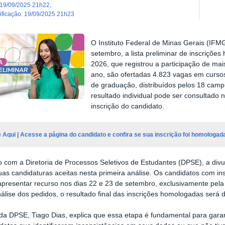
19/09/2025 21h22
,
dificação
:
19/09/2025 21h23
O Instituto Federal de Minas Gerais (IFMG
setembro, a lista preliminar de inscriçõe
2026, que registrou a participação de mais
ano, são ofertadas 4.823 vagas em cursos
de graduação, distribuídos pelos 18 camp
resultado individual pode ser consultad
inscrição do candidato.
e Aqui | Acesse a página do candidato e confira se sua inscrição foi homologad
 com a Diretoria de Processos Seletivos de Estudantes (DPSE), a divu
uas candidaturas aceitas nesta primeira análise. Os candidatos com in
presentar recurso nos dias 22 e 23 de setembro, exclusivamente pela
álise dos pedidos, o resultado final das inscrições homologadas será 
 da DPSE, Tiago Dias, explica que essa etapa é fundamental para garanti