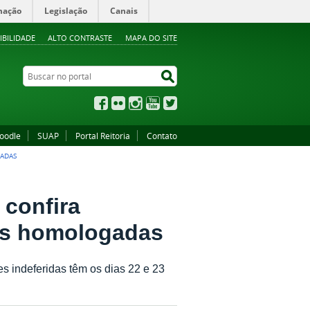
mação
Legislação
Canais
IBILIDADE
ALTO CONTRASTE
MAPA DO SITE
Buscar no portal
Buscar no portal
Facebook
Flickr
Instagram
YouTube
Twitter
oodle
SUAP
Portal Reitoria
Contato
GADAS
 confira
ões homologadas
s indeferidas têm os dias 22 e 23