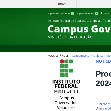
BRASIL
Ir para o conteúdo
1
Ir para o menu
2
Ir para
Instituto Federal de Educação, Ciência e Tecn
Campus Gov
MINISTÉRIO DA EDUCAÇÃO
VOCÊ ESTÁ AQUI:
PÁGINA INICIAL
>
NOTÍCIAS
>
PRO
NOTÍCI
Pro
202
publicado
:
última mo