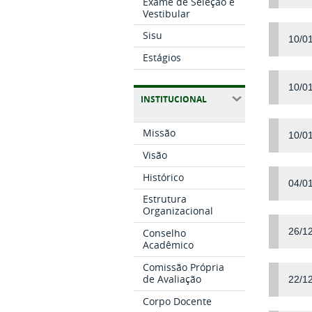
Exame de Seleção e
Vestibular
Sisu
10/0
Estágios
10/0
INSTITUCIONAL
Missão
10/0
Visão
Histórico
04/0
Estrutura
Organizacional
26/1
Conselho
Acadêmico
Comissão Própria
de Avaliação
22/1
Corpo Docente