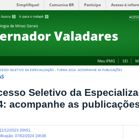
Simplifique!
Comunica BR
Participe
Acesso à infor
 a busca
3
Ir para o rodapé
4
ACESS
ologia de Minas Gerais
ernador Valadares
Meu IFMG
SEI
M
CESSO SELETIVO DA ESPECIALIZAÇÃO - TURMA 2024: ACOMPANHE AS PUBLICAÇÕES
AS
cesso Seletivo da Especializ
4: acompanhe as publicaçõe
11/12/2023 20h51
,
dificação
:
07/02/2024 10h38