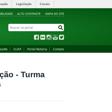
mação
Legislação
Canais
IBILIDADE
ALTO CONTRASTE
MAPA DO SITE
Buscar no portal
Buscar no portal
Facebook
Flickr
Instagram
YouTube
Twitter
oodle
SUAP
Portal Reitoria
Contato
ação - Turma
s