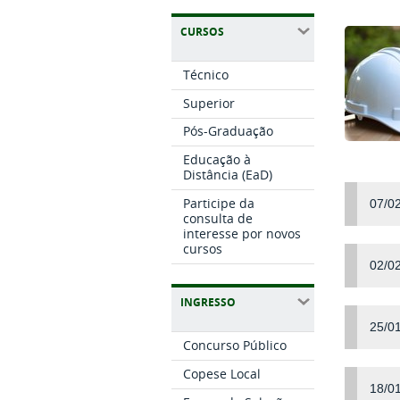
CURSOS
Técnico
Superior
Pós-Graduação
Educação à
Distância (EaD)
Participe da
07/0
consulta de
interesse por novos
cursos
02/02
INGRESSO
25/0
Concurso Público
Copese Local
18/0