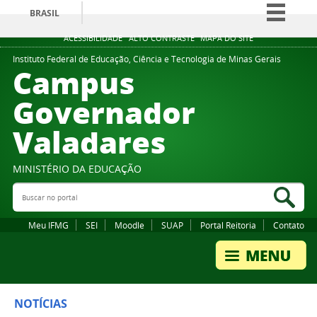
BRASIL
Simplifique!
ACESSIBILIDADE
ALTO CONTRASTE
MAPA DO SITE
Comunica BR
Instituto Federal de Educação, Ciência e Tecnologia de Minas Gerais
Campus
Participe
Governador
Acesso à informação
Valadares
Legislação
Canais
MINISTÉRIO DA EDUCAÇÃO
Buscar no portal
Bus
Meu IFMG
SEI
Moodle
SUAP
Portal Reitoria
Contato
NOTÍCIAS