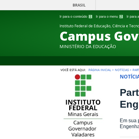
BRASIL
Ir para o conteúdo
1
Ir para o menu
2
Ir para
Instituto Federal de Educação, Ciência e Tecn
Campus Gov
MINISTÉRIO DA EDUCAÇÃO
VOCÊ ESTÁ AQUI:
PÁGINA INICIAL
>
NOTÍCIAS
>
PAR
NOTÍCI
Par
Eng
Em sua p
Engenhar