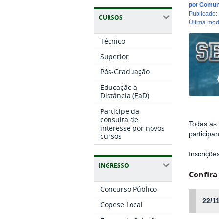
por
Comun
publicado
:
CURSOS
última mo
Técnico
Superior
Pós-Graduação
Educação à
Distância (EaD)
Participe da
consulta de
Todas as 
interesse por novos
participan
cursos
Inscrições
INGRESSO
Confira
Concurso Público
22/11
Copese Local