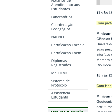
Horários de
Atendimento aos
Estudantes
17h às 1
Laboratórios
Com profa
Coordenação
Pedagógica
Minicurrí
NAPNEE
Ciências 
Universid
Certificação Encceja
suas pesq
Certificação Enem
interface
Membro do
Diplomas
Registrados
Rio Doce 
Meu IFMG
18h às 2
Sistema de
Protocolo
Com Henr
Assistência
Minicurrí
Estudantil
Geotecnia
estrutura