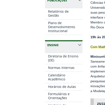
PUBLICAÇÕES
Ciências 
Universid
Relatórios de
suas pesq
Gestão
interface
Plano de
Membro do
Desenvolvimento
Rio Doce
Institucional
19h às 2
ENSINO
Com Math
Diretoria de Ensino
Minicurrí
(DE)
Saneamen
com ênfas
Normas Internas
implement
Calendário
Arquitetu
Acadêmico
pesquisas
Horários de Aulas
inovações
a Modela
Formulários e
Orientações
25/11