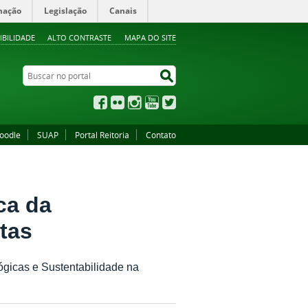
mação
Legislação
Canais
IBILIDADE
ALTO CONTRASTE
MAPA DO SITE
Buscar no portal
Buscar no portal
Facebook
Flickr
Instagram
YouTube
Twitter
oodle
SUAP
Portal Reitoria
Contato
ca da
rtas
ógicas e Sustentabilidade na