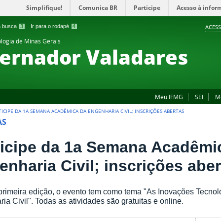
Simplifique!
Comunica BR
Participe
Acesso à infor
 a busca
3
Ir para o rodapé
4
ACESS
ologia de Minas Gerais
ernador Valadares
Meu IFMG
SEI
M
TICIPE DA 1A SEMANA ACADÊMICA DA ENGENHARIA CIVIL; INSCRIÇÕES ABERTAS
AS
ticipe da 1a Semana Acadêmi
enharia Civil; inscrições abe
rimeira edição, o evento tem como tema "As Inovações Tecnol
ia Civil". Todas as atividades são gratuitas e online.