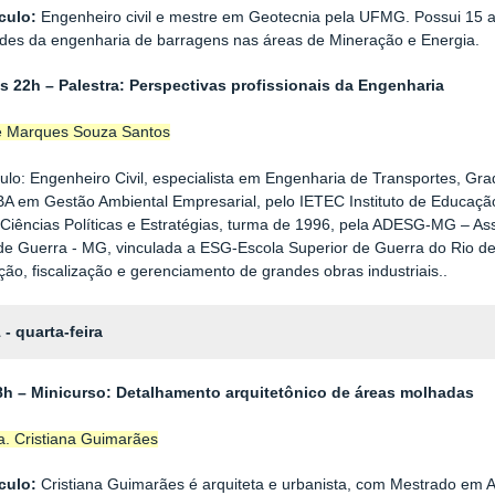
culo:
Engenheiro civil e mestre em Geotecnia pela UFMG. Possui 15 
ades da engenharia de barragens nas áreas de Mineração e Energia.
s 22h – Palestra: Perspectivas profissionais da Engenharia
 Marques Souza Santos
culo:
Engenheiro Civil, especialista em Engenharia de Tra
nsportes, Gr
A em Gestão Ambiental Empresarial, pelo IETEC Instituto de Educação
Ciências Políticas e Estratégias, turma de 1996, pela ADESG-MG – A
de Guerra - MG, vinculada a ESG-Escola Superior de Guerra do Rio de
ão, fiscalização e gerenciamento de grandes obras industriais.
.
 - quarta-feira
8h – Minicurso: Detalhamento arquitetônico de áreas molhadas
. Cristiana Guimarães
culo:
Cristiana Guimarães é arquiteta e urbanista, com Mestrado em 