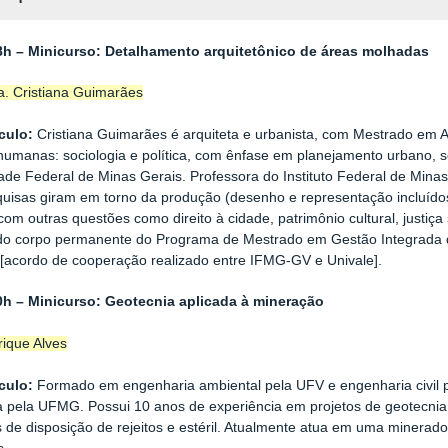
8h – Minicurso: Detalhamento arquitetônico de áreas molhadas
. Cristiana Guimarães
culo:
Cristiana Guimarães é arquiteta e urbanista, com Mestrado em 
humanas: sociologia e política, com ênfase em planejamento urbano, se
ade Federal de Minas Gerais. Professora do Instituto Federal de Min
uisas giram em torno da produção (desenho e representação incluídos)
 com outras questões como direito à cidade, patrimônio cultural, justiça
 corpo permanente do Programa de Mestrado em Gestão Integrada do 
[acordo de cooperação realizado entre IFMG-GV e Univale].
0h – Minicurso: Geotecnia aplicada à mineração
ique Alves
culo:
Formado em engenharia ambiental pela UFV e engenharia civil 
 pela UFMG. Possui 10 anos de experiência em projetos de geotecni
s de disposição de rejeitos e estéril. Atualmente atua em uma minerado