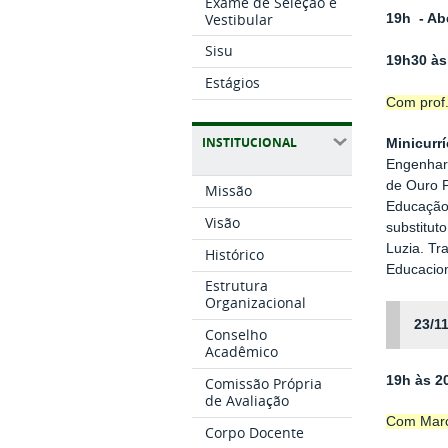
Exame de Seleção e
Vestibular
19h - Ab
Sisu
19h30 às
Estágios
Com prof
INSTITUCIONAL
Minicurrí
Engenhari
de Ouro P
Missão
Educação
Visão
substitut
Luzia. Tr
Histórico
Educacion
Estrutura
Organizacional
23/11
Conselho
Acadêmico
19h às 2
Comissão Própria
de Avaliação
Com Marc
Corpo Docente