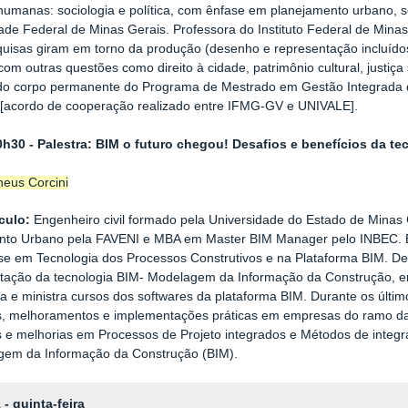
humanas: sociologia e política, com ênfase em planejamento urbano, se
ade Federal de Minas Gerais. Professora do Instituto Federal de Min
uisas giram em torno da produção (desenho e representação incluídos)
 com outras questões como direito à cidade, patrimônio cultural, justiça
 corpo permanente do Programa de Mestrado em Gestão Integrada do 
 [acordo de cooperação realizado entre IFMG-GV e UNIVALE].
0h30 - Palestra: BIM o futuro chegou! Desafios e benefícios da te
eus Corcini
culo:
Engenheiro civil formado pela Universidade do Estado de Mina
to Urbano pela FAVENI e MBA em Master BIM Manager pelo INBEC. Exp
e em Tecnologia dos Processos Construtivos e na Plataforma BIM. De
ação da tecnologia BIM- Modelagem da Informação da Construção, em
ra e ministra cursos dos softwares da plataforma BIM. Durante os últ
, melhoramentos e implementações práticas em empresas do ramo da 
 e melhorias em Processos de Projeto integrados e Métodos de integ
gem da Informação da Construção (BIM).
 - quinta-feira