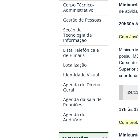
Corpo Técnico-
Minicurrí
Administrativo
de ativid
Gestão de Pessoas
20h30h à
Seção de
Tecnologia da
Com José
Informação
Lista Telefônica e
Minicurrí
de E-mails
possui MB
Curso de 
Localização
Superior 
Identidade Visual
coordenaç
Agenda do Diretor
Geral
24/11
Agenda da Sala de
Reuniões
17h às 1
Agenda do
Auditório
Com profa
Minicurrí