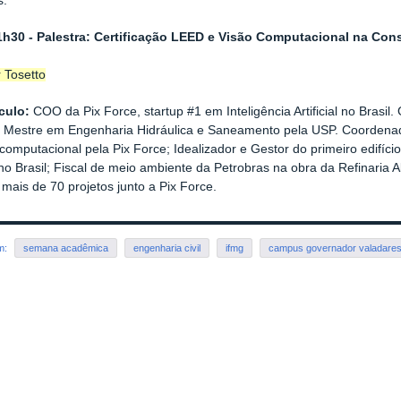
s
.
1h30 - Palestra: Certificação LEED e Visão Computacional na Con
 Tosetto
culo:
COO da Pix Force, startup #1 em Inteligência Artificial no Bras
 Mestre em Engenharia Hidráulica e Saneamento pela USP. Coordenad
computacional pela Pix Force; Idealizador e Gestor do primeiro edifício
o Brasil; Fiscal de meio ambiente da Petrobras na obra da Refinaria 
 mais de 70 projetos junto a Pix Force.
em:
semana acadêmica
engenharia civil
ifmg
campus governador valadare