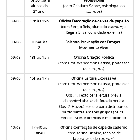
15h30
(para
Profissional
alunos do
(com Cristiany Seppe, psicóloga do
2º ano)
campus
)
08/08
17h às 19h
Oficina Decoração de caixas de papelão
(com Sérgio Reis, aluno do
campus
, e
Regina Silva, convidada externa)
09/08
10h40 às
Palestra Prevenção das Drogas -
12h
Movimento Viver
09/08
13h às 15h
Oficina Criação Poética
(com Prof. Wanderson Batista, professor
do
campus
)
09/08
15h às 17h
Oficina Leitura Expressiva
(com Prof. Wanderson Batista, professor
do
campus
)
Obs. 1: Texto para leitura prévia
disponível abaixo da foto da notícia
Obs. 2: Haverá sorteio para distribuir os
participantes em três grupos (haicai,
versos livres e brancos e microconto).
10/08
17h40 às
Oficina Confecção de capa de caderno
18h40
(com Karina Bicalho, técnica de
laboratório do
campus
)