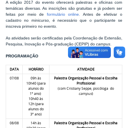
A edição 2017 do evento oferecerá palestras e oficinas com
temáticas diversas. As inscrições são gratuitas e já podem ser
feitas por meio de
formulário online
. Antes de efetivar o
cadastro no minicurso, é necessário que o participante se
inscreva primeiro no evento.
As atividades serão certificadas pela Coordenação de Extensão,
Pesquisa, Inovação e Pós-graduação (CEPIP) do
campus
.
PROGRAMAÇÃO
DATA
HORÁRIO
ATIVIDADE
07/08
09h às
Palestra Organização Pessoal e Escolha
10h40 (para
Profissional
alunos do
(com Cristiany Seppe, psicóloga do
1º ano)
campus
)
1
0h40 às
12h
(para
alunos do
3º ano)
08/08
14h às
Palestra Organização Pessoal e Escolha