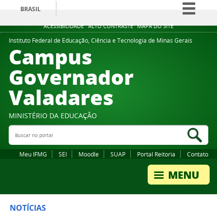
BRASIL
Simplifique!
ACESSIBILIDADE
ALTO CONTRASTE
MAPA DO SITE
Comunica BR
Instituto Federal de Educação, Ciência e Tecnologia de Minas Gerais
Campus
Participe
Governador
Acesso à informação
Valadares
Legislação
Canais
MINISTÉRIO DA EDUCAÇÃO
Buscar no portal
Bus
Meu IFMG
SEI
Moodle
SUAP
Portal Reitoria
Contato
NOTÍCIAS