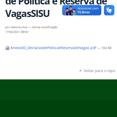
de Política e Reserva de
VagasSISU
por
debora.silva
—
última modificação
17/04/2021 08h41
AnexoIID_DeclaraodePolticaeReservadeVagas.pdf
— 104 KB
Voltar para o topo