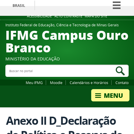
BRASIL
Simplifique!
ACESSIBILIDADE
ALTO CONTRASTE
MAPA DO SITE
Comunica BR
Instituto Federal de Educação, Ciência e Tecnologia de Minas Gerais
IFMG Campus Ouro
Participe
Branco
Acesso à informação
Legislação
MINISTÉRIO DA EDUCAÇÃO
Canais
Buscar no portal
Bus
Meu IFMG
Moodle
Calendários e Horários
Contato
Anexo II D_Declaração