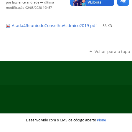
por
lawrence.andrade
—
última
modificação
02/03/2020 19h57
Atada4ReuniodoConselhoAcdmico2019.pdf
— 58 KB
Voltar para o topo
Desenvolvido com o CMS de código aberto
Plone