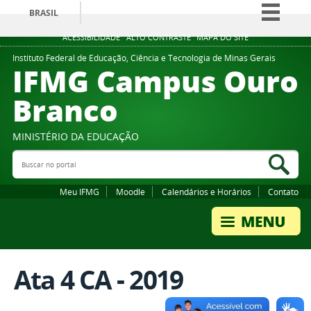
BRASIL
Simplifique!
ACESSIBILIDADE
ALTO CONTRASTE
MAPA DO SITE
Comunica BR
Instituto Federal de Educação, Ciência e Tecnologia de Minas Gerais
IFMG Campus Ouro
Participe
Branco
Acesso à informação
Legislação
MINISTÉRIO DA EDUCAÇÃO
Canais
Buscar no portal
Bus
Meu IFMG
Moodle
Calendários e Horários
Contato
Ata 4 CA - 2019