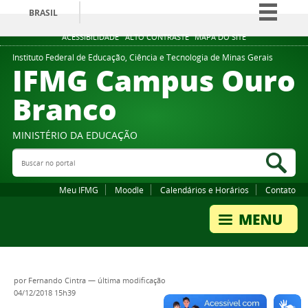
BRASIL
Simplifique!
ACESSIBILIDADE
ALTO CONTRASTE
MAPA DO SITE
Comunica BR
Instituto Federal de Educação, Ciência e Tecnologia de Minas Gerais
IFMG Campus Ouro
Participe
Branco
Acesso à informação
Legislação
MINISTÉRIO DA EDUCAÇÃO
Canais
Buscar no portal
Bus
Meu IFMG
Moodle
Calendários e Horários
Contato
por
Fernando Cintra
—
última modificação
04/12/2018 15h39