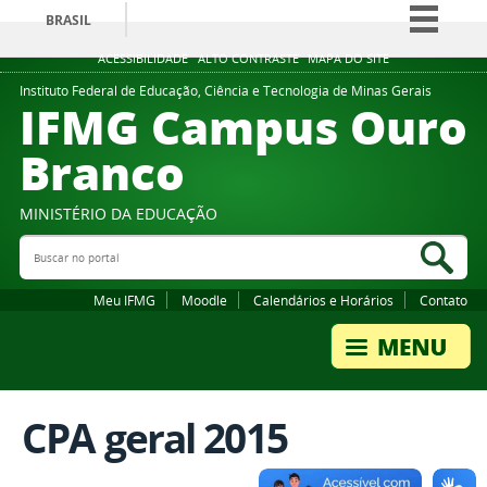
BRASIL
Simplifique!
ACESSIBILIDADE
ALTO CONTRASTE
MAPA DO SITE
Comunica BR
Instituto Federal de Educação, Ciência e Tecnologia de Minas Gerais
IFMG Campus Ouro
Participe
Branco
Acesso à informação
Legislação
MINISTÉRIO DA EDUCAÇÃO
Canais
Buscar no portal
Bus
Meu IFMG
Moodle
Calendários e Horários
Contato
CPA geral 2015