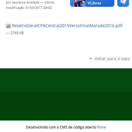
por
lawrence.andrade
—
última
modificação
31/03/2017 20h02
RelatrioGeralCPACentral2015VersoFinalMarode2016.pdf
— 2769 KB
Voltar para o topo
Desenvolvido com o CMS de código aberto
Plone