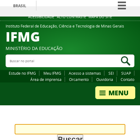
BRASIL
Simplifique!
ACESSIBILIDADE
ALTO CONTRASTE
MAPA DO SITE
Comunica BR
Instituto Federal de Educação, Ciência e Tecnologia de Minas Gerais
IFMG
Participe
Acesso à informação
MINISTÉRIO DA EDUCAÇÃO
Legislação
Buscar no portal
Bus
Canais
Estude no IFMG
Meu IFMG
Acesso a sistemas
SEI
SUAP
Área de imprensa
Orcamento
Ouvidoria
Contato