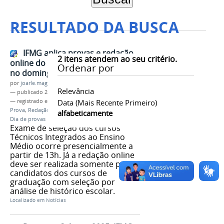
RESULTADO DA BUSCA
IFMG aplica provas e redação
2
itens atendem ao seu critério.
online do Processo Seletivo 2026
Ordenar por
no domingo, 26/10
por
joarle.magalhaes
Relevância
—
publicado
23/10/2025
— registrado em:
Processo Seletivo
Data (mais Recente Primeiro)
,
Vestibular
,
Prova
,
Redação online
,
Processo Seletivo 2026
,
alfabeticamente
Dia de provas
Exame de seleção dos cursos
Técnicos Integrados ao Ensino
Médio ocorre presencialmente a
partir de 13h. Já a redação online
deve ser realizada somente pelos
candidatos dos cursos de
graduação com seleção por
análise de histórico escolar.
Localizado em
Notícias