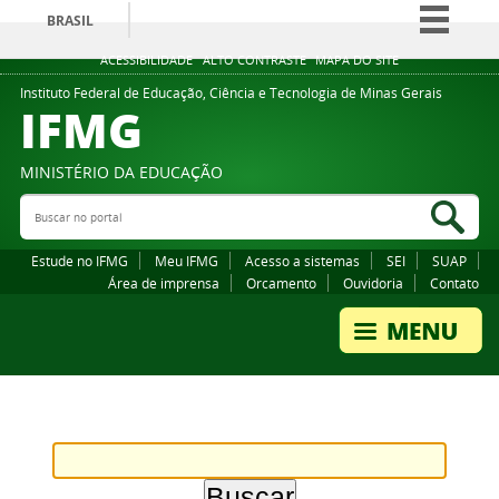
BRASIL
Simplifique!
ACESSIBILIDADE
ALTO CONTRASTE
MAPA DO SITE
Comunica BR
Instituto Federal de Educação, Ciência e Tecnologia de Minas Gerais
IFMG
Participe
Acesso à informação
MINISTÉRIO DA EDUCAÇÃO
Legislação
Buscar no portal
Bus
Canais
Estude no IFMG
Meu IFMG
Acesso a sistemas
SEI
SUAP
Área de imprensa
Orcamento
Ouvidoria
Contato