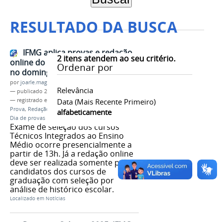
RESULTADO DA BUSCA
IFMG aplica provas e redação
2
itens atendem ao seu critério.
online do Processo Seletivo 2026
Ordenar por
no domingo, 26/10
por
joarle.magalhaes
Relevância
—
publicado
23/10/2025
— registrado em:
Processo Seletivo
Data (mais Recente Primeiro)
,
Vestibular
,
Prova
,
Redação online
,
Processo Seletivo 2026
,
alfabeticamente
Dia de provas
Exame de seleção dos cursos
Técnicos Integrados ao Ensino
Médio ocorre presencialmente a
partir de 13h. Já a redação online
deve ser realizada somente pelos
candidatos dos cursos de
graduação com seleção por
análise de histórico escolar.
Localizado em
Notícias