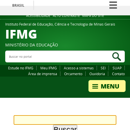
BRASIL
Simplifique!
ACESSIBILIDADE
ALTO CONTRASTE
MAPA DO SITE
Comunica BR
Instituto Federal de Educação, Ciência e Tecnologia de Minas Gerais
IFMG
Participe
Acesso à informação
MINISTÉRIO DA EDUCAÇÃO
Legislação
Buscar no portal
Bus
Canais
Estude no IFMG
Meu IFMG
Acesso a sistemas
SEI
SUAP
Área de imprensa
Orcamento
Ouvidoria
Contato