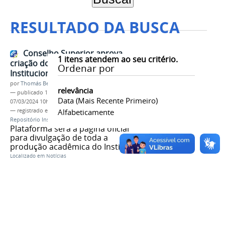
RESULTADO DA BUSCA
Conselho Superior aprova
1
itens atendem ao seu critério.
criação do Repositório
Ordenar por
Institucional do IFMG
por
Thomás Bertozzi de Oliveira e Sousa Leão
relevância
—
publicado
10/05/2023
—
última modificação
Data (mais Recente Primeiro)
07/03/2024 10h52
— registrado em:
Conselho Superior
Alfabeticamente
,
Consup
,
Repositório Institucional
Plataforma será a página oficial
para divulgação de toda a
produção acadêmica do Instituto
Localizado em
Notícias