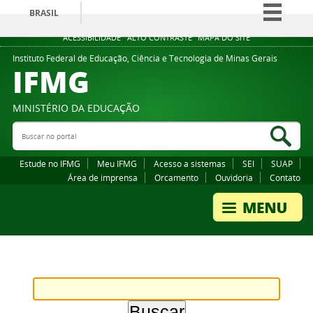
BRASIL
Simplifique!
ACESSIBILIDADE
ALTO CONTRASTE
MAPA DO SITE
Comunica BR
Instituto Federal de Educação, Ciência e Tecnologia de Minas Gerais
IFMG
Participe
Acesso à informação
MINISTÉRIO DA EDUCAÇÃO
Legislação
Buscar no portal
Bus
Canais
Estude no IFMG
Meu IFMG
Acesso a sistemas
SEI
SUAP
Área de imprensa
Orcamento
Ouvidoria
Contato