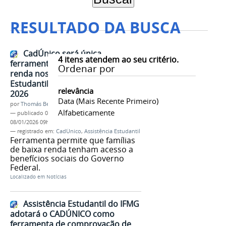
RESULTADO DA BUSCA
CadÚnico será única
4
itens atendem ao seu critério.
ferramenta para comprovação de
Ordenar por
renda nos editais de Assistência
Estudantil no IFMG a partir de
relevância
2026
Data (mais Recente Primeiro)
por
Thomás Bertozzi de Oliveira e Sousa Leão
Alfabeticamente
—
publicado
05/12/2025
—
última modificação
08/01/2026 09h21
— registrado em:
CadÚnico
,
Assistência Estudantil
Ferramenta permite que famílias
de baixa renda tenham acesso a
benefícios sociais do Governo
Federal.
Localizado em
Notícias
Assistência Estudantil do IFMG
adotará o CADÚNICO como
ferramenta de comprovação de