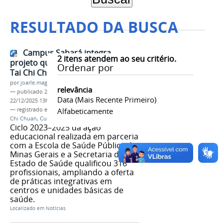
RESULTADO DA BUSCA
Campus Sabará integra
2
itens atendem ao seu critério.
projeto que forma instrutores de
Ordenar por
Tai Chi Chuan para o SUS
por
joarle.magalhaes
relevância
—
publicado
22/12/2025
—
última modificação
Data (mais Recente Primeiro)
22/12/2025 13h18
— registrado em:
Extensão
Alfabeticamente
,
Campus Sabará
,
Tai
Chi Chuan
,
Cursos FIC
Ciclo 2023–2025 da ação
educacional realizada em parceria
com a Escola de Saúde Pública de
Minas Gerais e a Secretaria de
Estado de Saúde qualificou 316
profissionais, ampliando a oferta
de práticas integrativas em
centros e unidades básicas de
saúde.
Localizado em
Notícias