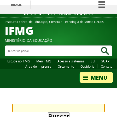
BRASIL
Simplifique!
ACESSIBILIDADE
ALTO CONTRASTE
MAPA DO SITE
Comunica BR
Instituto Federal de Educação, Ciência e Tecnologia de Minas Gerais
IFMG
Participe
Acesso à informação
MINISTÉRIO DA EDUCAÇÃO
Legislação
Buscar no portal
Bus
Canais
Estude no IFMG
Meu IFMG
Acesso a sistemas
SEI
SUAP
Área de imprensa
Orcamento
Ouvidoria
Contato