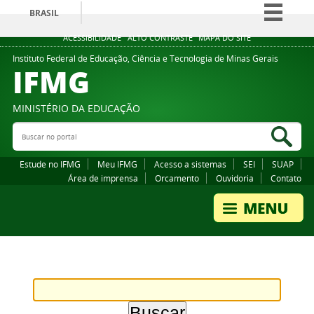
BRASIL
Simplifique!
ACESSIBILIDADE
ALTO CONTRASTE
MAPA DO SITE
Comunica BR
Instituto Federal de Educação, Ciência e Tecnologia de Minas Gerais
IFMG
Participe
Acesso à informação
MINISTÉRIO DA EDUCAÇÃO
Legislação
Buscar no portal
Bus
Canais
Estude no IFMG
Meu IFMG
Acesso a sistemas
SEI
SUAP
Área de imprensa
Orcamento
Ouvidoria
Contato