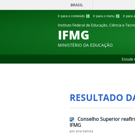
BRASIL
Ir para o conteúdo
1
Ir para o menu
2
Ir para
Instituto Federal de Educação, Ciência e Tecn
IFMG
MINISTÉRIO DA EDUCAÇÃO
Estude 
RESULTADO D
Conselho Superior reafir
IFMG
por
ana.batista