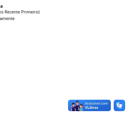
ia
is Recente Primeiro)
camente