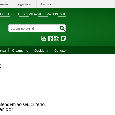
mação
Legislação
Canais
IBILIDADE
ALTO CONTRASTE
MAPA DO SITE
Buscar no portal
Buscar no portal
YouTube
Facebook
Instagram
Twitter
ensa
Orcamento
Ouvidoria
Contato
atendem ao seu critério.
ar por