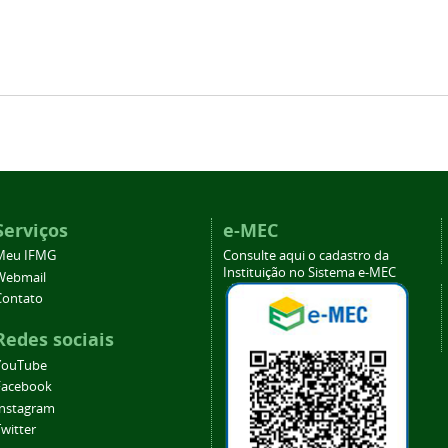
Serviços
e-MEC
Meu IFMG
Consulte aqui o cadastro da
Instituição no Sistema e-MEC
Webmail
Contato
Redes sociais
YouTube
Facebook
Instagram
witter