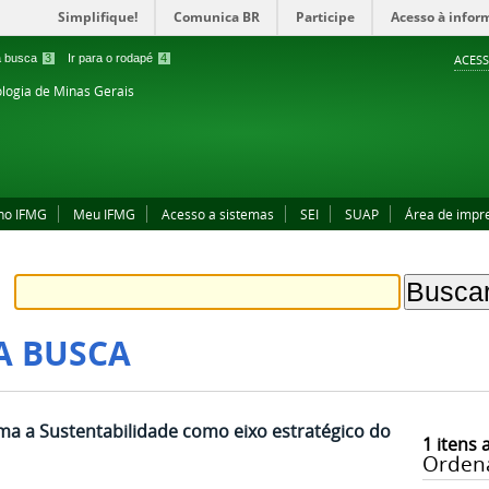
Simplifique!
Comunica BR
Participe
Acesso à infor
 a busca
3
Ir para o rodapé
4
ACESS
ologia de Minas Gerais
no IFMG
Meu IFMG
Acesso a sistemas
SEI
SUAP
Área de impr
A BUSCA
ma a Sustentabilidade como eixo estratégico do
1
itens 
Orden