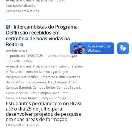
— registrado em:
Programa Delfín
,
DRI
,
Internacionalização
Localizado em
Notícias
Intercambistas do Programa
Delfín são recebidos em
cerimônia de boas-vindas na
Reitoria
por
luis.souza
—
publicado
10/06/2025
—
última modificação
16/06/2025 13h57
— registrado em:
Programa Interinstitucional para
el Fortalecimiento de la Investigación y el
Posgrado del Pacífico
,
Programa Delfín
,
Diretoria
de Relações Internacionais
,
DRI
,
Campus Arcos
,
Campus Bambuí
,
Campus Ibirité
,
Campus Sabará
,
Campus Santa Luzia
,
Campus Ouro Preto
,
Campus Ouro Branco
,
Campus Formiga
Estudantes permanecem no Brasil
até o dia 25 de julho para
desenvolver projetos de pesquisa
em suas áreas de formação.
Localizado em
Notícias