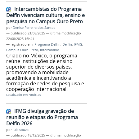
Intercambistas do Programa
Delfín vivenciam cultura, ensino e
pesquisa no Campus Ouro Preto
por
Denise Ferreira dos Santos
—
publicado
21/08/2025
—
última modificação
22/08/2025 16h41
— registrado em:
Programa Delfín
,
Delfín
,
IFMG
,
Campus Ouro Preto
,
Intercâmbio
Criado no México, o programa
reúne instituições de ensino
superior de diversos países,
promovendo a mobilidade
acadêmica e incentivando a
formação de redes de pesquisa e
cooperação internacional.
Localizado em
Notícias
IFMG divulga gravação de
reunião e etapas do Programa
Delfín 2026
por
luis.souza
—
publicado
18/12/2025
—
última modificação