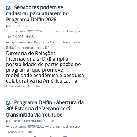
Servidores podem se
cadastrar para atuarem no
Programa Delfín 2026
por
luis.souza
—
publicado
09/12/2025
—
última modificação
10/12/2025 14h38
— registrado em:
Programa Delfín
,
Diretoria de
Relações Internacionais
,
DRI
Diretoria de Relações
Internacionais (DRI) amplia
possibilidade de participação no
programa, que promove
mobilidade acadêmica e pesquisa
colaborativa na América Latina.
Localizado em
Notícias
Programa Delfín - Abertura da
30ª Estancia de Verano será
transmitida via YouTube
por
Denise Ferreira dos Santos
—
publicado
09/06/2025
—
última modificação
18/06/2025 11h02