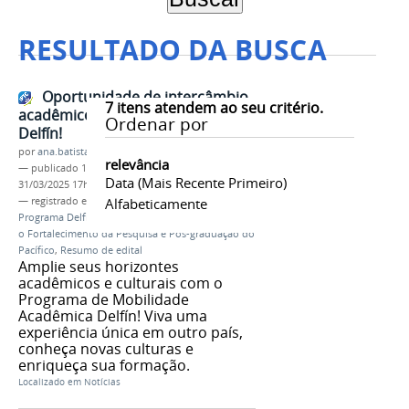
RESULTADO DA BUSCA
Oportunidade de intercâmbio
7
itens atendem ao seu critério.
acadêmico com o Programa
Ordenar por
Delfín!
por
ana.batista
relevância
—
publicado
11/03/2025
—
última modificação
Data (mais Recente Primeiro)
31/03/2025 17h34
— registrado em:
DRI
Alfabeticamente
,
intercâmbio acadêmico
,
Programa Delfín
,
Programa Interinstitucional para
o Fortalecimento da Pesquisa e Pós-graduação do
Pacífico
,
Resumo de edital
Amplie seus horizontes
acadêmicos e culturais com o
Programa de Mobilidade
Acadêmica Delfín! Viva uma
experiência única em outro país,
conheça novas culturas e
enriqueça sua formação.
Localizado em
Notícias