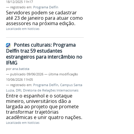
18/12/2025 11h17
— registrado em:
Programa Delfín
Servidores podem se cadastrar
até 23 de janeiro para atuar como
assessores na próxima edição.
Localizado em
Notícias
Pontes culturais: Programa
Delfín traz 59 estudantes
estrangeiros para intercâmbio no
IFMG
por
ana.batista
—
publicado
09/06/2026
—
última modificação
10/06/2026 11h05
— registrado em:
Programa Delfín
,
Campus Santa
Luzia
,
DRI
,
Diretoria de Relações Internacionais
Entre o espanhol e o sotaque
mineiro, universitários dão a
largada ao projeto que promete
transformar trajetórias
acadêmicas e unir quatro nações.
Localizado em
Notícias