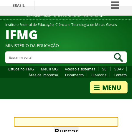
BRASIL
Simplifique!
ACESSIBILIDADE
ALTO CONTRASTE
MAPA DO SITE
Comunica BR
Instituto Federal de Educação, Ciência e Tecnologia de Minas Gerais
IFMG
Participe
Acesso à informação
MINISTÉRIO DA EDUCAÇÃO
Legislação
Buscar no portal
Bus
Canais
Estude no IFMG
Meu IFMG
Acesso a sistemas
SEI
SUAP
Área de imprensa
Orcamento
Ouvidoria
Contato