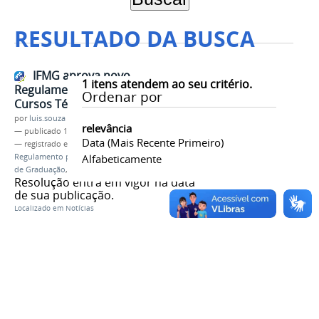
RESULTADO DA BUSCA
IFMG aprova novo
1
itens atendem ao seu critério.
Regulamento para Criação de
Ordenar por
Cursos Técnicos e de Graduação
por
luis.souza
relevância
—
publicado
12/02/2025
Data (mais Recente Primeiro)
— registrado em:
Resolução 11/2025
,
Regulamento para Criação de Cursos Técnicos e
Alfabeticamente
de Graduação
,
Conselho Superior
,
Consup
Resolução entra em vigor na data
de sua publicação.
Localizado em
Notícias