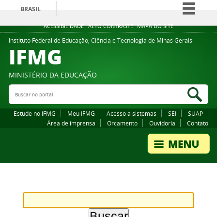
BRASIL
Simplifique!
ACESSIBILIDADE
ALTO CONTRASTE
MAPA DO SITE
Comunica BR
Instituto Federal de Educação, Ciência e Tecnologia de Minas Gerais
IFMG
Participe
Acesso à informação
MINISTÉRIO DA EDUCAÇÃO
Legislação
Buscar no portal
Bus
Canais
Estude no IFMG
Meu IFMG
Acesso a sistemas
SEI
SUAP
Área de imprensa
Orcamento
Ouvidoria
Contato