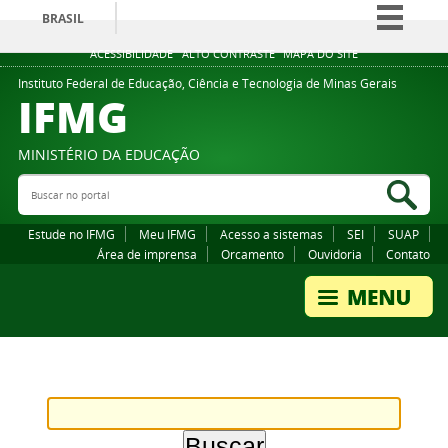
BRASIL
Simplifique!
ACESSIBILIDADE
ALTO CONTRASTE
MAPA DO SITE
Comunica BR
Instituto Federal de Educação, Ciência e Tecnologia de Minas Gerais
IFMG
Participe
Acesso à informação
MINISTÉRIO DA EDUCAÇÃO
Legislação
Buscar no portal
Bus
Canais
Estude no IFMG
Meu IFMG
Acesso a sistemas
SEI
SUAP
Área de imprensa
Orcamento
Ouvidoria
Contato