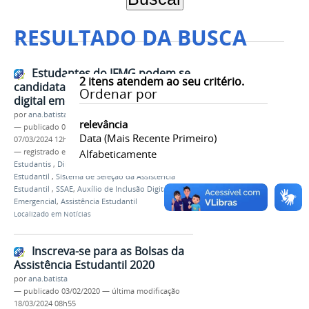
RESULTADO DA BUSCA
Estudantes do IFMG podem se
2
itens atendem ao seu critério.
candidatar ao auxílio de inclusão
Ordenar por
digital emergencial
por
ana.batista
relevância
—
publicado
08/07/2020
—
última modificação
Data (mais Recente Primeiro)
07/03/2024 12h10
— registrado em:
Covid-19
Alfabeticamente
,
Diretoria de Assuntos
Estudantis
,
Dirae
,
Programa de Assistência
Estudantil
,
Sistema de Seleção da Assistência
Estudantil
,
SSAE
,
Auxílio de Inclusão Digital
Emergencial
,
Assistência Estudantil
Localizado em
Notícias
Inscreva-se para as Bolsas da
Assistência Estudantil 2020
por
ana.batista
—
publicado
03/02/2020
—
última modificação
18/03/2024 08h55