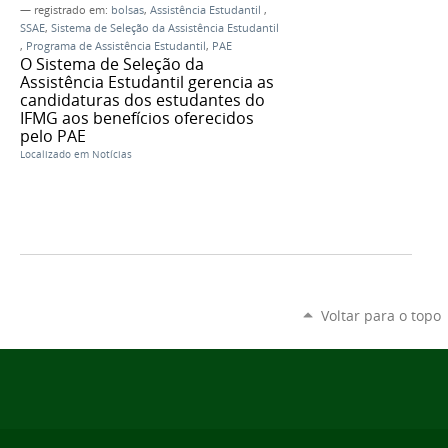
— registrado em:
bolsas
,
Assistência Estudantil
,
SSAE
,
Sistema de Seleção da Assistência Estudantil
,
Programa de Assistência Estudantil
,
PAE
O Sistema de Seleção da
Assistência Estudantil gerencia as
candidaturas dos estudantes do
IFMG aos benefícios oferecidos
pelo PAE
Localizado em
Notícias
Voltar para o topo