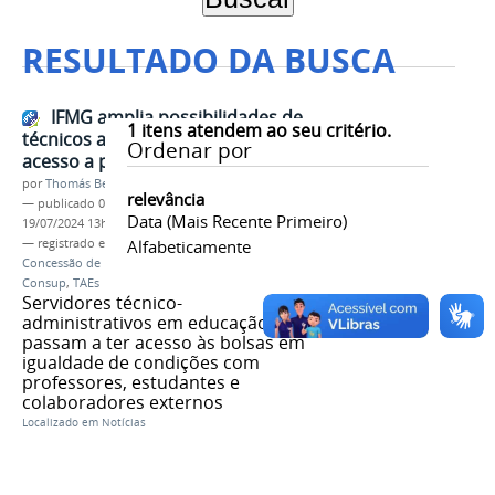
RESULTADO DA BUSCA
IFMG amplia possibilidades de
1
itens atendem ao seu critério.
técnicos administrativos terem
Ordenar por
acesso a programa de bolsas
por
Thomás Bertozzi de Oliveira e Sousa Leão
relevância
—
publicado
09/07/2024
—
última modificação
Data (mais Recente Primeiro)
19/07/2024 13h29
— registrado em:
Programa Institucional de
Alfabeticamente
Concessão de Bolsas
,
Conselho Superior
,
Consup
,
TAEs
Servidores técnico-
administrativos em educação
passam a ter acesso às bolsas em
igualdade de condições com
professores, estudantes e
colaboradores externos
Localizado em
Notícias