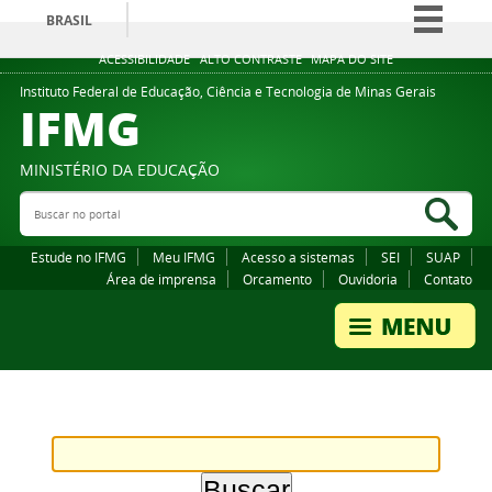
BRASIL
Simplifique!
ACESSIBILIDADE
ALTO CONTRASTE
MAPA DO SITE
Comunica BR
Instituto Federal de Educação, Ciência e Tecnologia de Minas Gerais
IFMG
Participe
Acesso à informação
MINISTÉRIO DA EDUCAÇÃO
Legislação
Buscar no portal
Bus
Canais
Estude no IFMG
Meu IFMG
Acesso a sistemas
SEI
SUAP
Área de imprensa
Orcamento
Ouvidoria
Contato