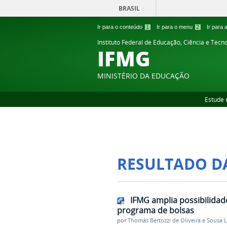
BRASIL
Ir para o conteúdo
1
Ir para o menu
2
Ir para
Instituto Federal de Educação, Ciência e Tecn
IFMG
MINISTÉRIO DA EDUCAÇÃO
Estude 
RESULTADO D
IFMG amplia possibilidad
programa de bolsas
por
Thomás Bertozzi de Oliveira e Sousa 