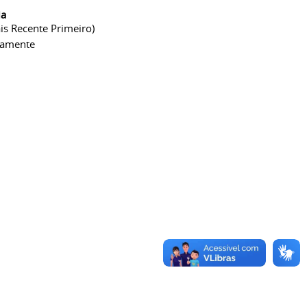
ia
is Recente Primeiro)
camente