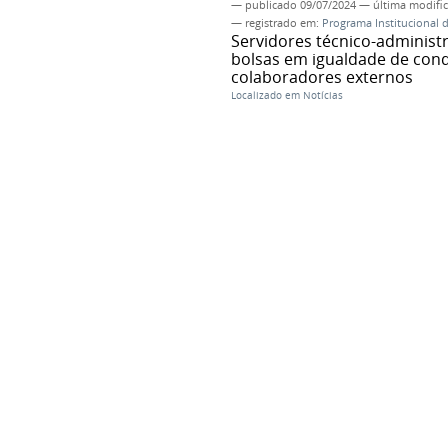
—
publicado
09/07/2024
—
última modifi
— registrado em:
Programa Institucional 
Servidores técnico-administ
bolsas em igualdade de cond
colaboradores externos
Localizado em
Notícias