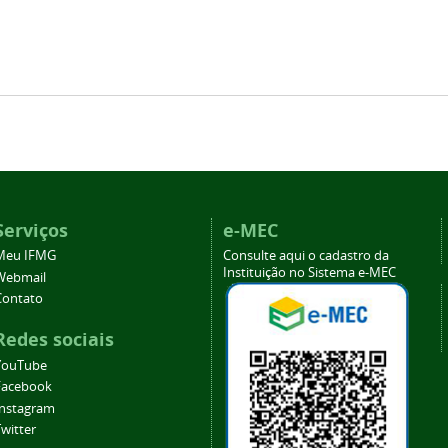
Serviços
e-MEC
Meu IFMG
Consulte aqui o cadastro da
Instituição no Sistema e-MEC
Webmail
Contato
Redes sociais
YouTube
Facebook
Instagram
witter