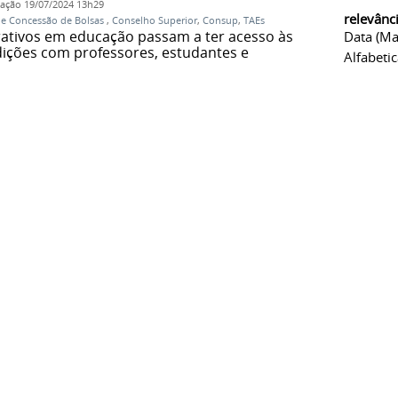
cação
19/07/2024 13h29
relevânc
de Concessão de Bolsas
,
Conselho Superior
,
Consup
,
TAEs
rativos em educação passam a ter acesso às
Data (ma
ições com professores, estudantes e
Alfabeti