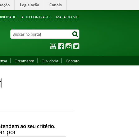
mação
Legislação
Canais
IBILIDADE
ALTO CONTRASTE
MAPA DO SITE
Buscar no portal
Buscar no portal
YouTube
Facebook
Instagram
Twitter
ensa
Orcamento
Ouvidoria
Contato
atendem ao seu critério.
ar por