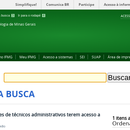
Simplifique!
Comunica BR
Participe
Acesso à infor
 a busca
3
Ir para o rodapé
4
ACESS
ologia de Minas Gerais
no IFMG
Meu IFMG
Acesso a sistemas
SEI
SUAP
Área de impr
A BUSCA
es de técnicos administrativos terem acesso a
1
itens 
Orden
Leão