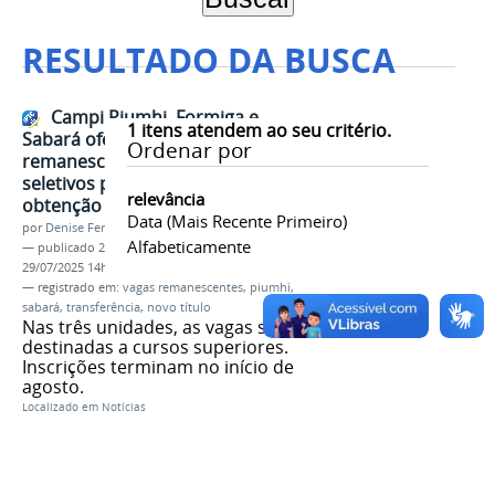
RESULTADO DA BUSCA
Campi Piumhi, Formiga e
1
itens atendem ao seu critério.
Sabará ofertam vagas
Ordenar por
remanescentes em processos
seletivos para transferência e
relevância
obtenção de novo título
Data (mais Recente Primeiro)
por
Denise Ferreira dos Santos
Alfabeticamente
—
publicado
28/07/2025
—
última modificação
29/07/2025 14h09
— registrado em:
vagas remanescentes
,
piumhi
,
sabará
,
transferência
,
novo título
Nas três unidades, as vagas são
destinadas a cursos superiores.
Inscrições terminam no início de
agosto.
Localizado em
Notícias