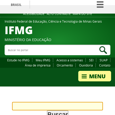
BRASIL
Simplifique!
ACESSIBILIDADE
ALTO CONTRASTE
MAPA DO SITE
Comunica BR
Instituto Federal de Educação, Ciência e Tecnologia de Minas Gerais
IFMG
Participe
Acesso à informação
MINISTÉRIO DA EDUCAÇÃO
Legislação
Buscar no portal
Bus
Canais
Estude no IFMG
Meu IFMG
Acesso a sistemas
SEI
SUAP
Área de imprensa
Orcamento
Ouvidoria
Contato