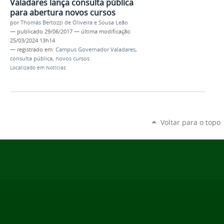
Valadares lança consulta pública
para abertura novos cursos
por
Thomás Bertozzi de Oliveira e Sousa Leão
—
publicado
29/06/2017
—
última modificação
25/03/2024 13h14
— registrado em:
Campus Governador Valadares
,
consulta pública
,
novos cursos
Localizado em
Notícias
Voltar para o topo