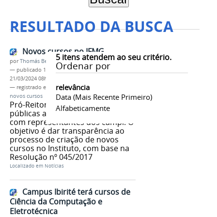
RESULTADO DA BUSCA
Novos cursos no IFMG
5
itens atendem ao seu critério.
por
Thomás Bertozzi de Oliveira e Sousa Leão
Ordenar por
—
publicado
15/06/2018
—
última modificação
21/03/2024 08h39
relevância
— registrado em:
Proen
,
Resolução nº 045/2017
,
Data (mais Recente Primeiro)
novos cursos
Pró-Reitoria de Ensino torna
Alfabeticamente
públicas atas de várias reuniões
com representantes dos campi. O
objetivo é dar transparência ao
processo de criação de novos
cursos no Instituto, com base na
Resolução nº 045/2017
Localizado em
Notícias
Campus Ibirité terá cursos de
Ciência da Computação e
Eletrotécnica