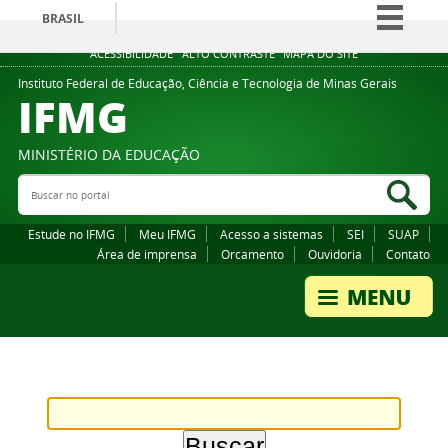
BRASIL
Simplifique!
ACESSIBILIDADE
ALTO CONTRASTE
MAPA DO SITE
Comunica BR
Instituto Federal de Educação, Ciência e Tecnologia de Minas Gerais
IFMG
Participe
Acesso à informação
MINISTÉRIO DA EDUCAÇÃO
Legislação
Buscar no portal
Bus
Canais
Estude no IFMG
Meu IFMG
Acesso a sistemas
SEI
SUAP
Área de imprensa
Orcamento
Ouvidoria
Contato