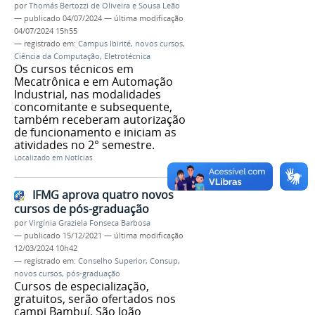
por
Thomás Bertozzi de Oliveira e Sousa Leão
—
publicado
04/07/2024
—
última modificação
04/07/2024 15h55
— registrado em:
Campus Ibirité
,
novos cursos
,
Ciência da Computação
,
Eletrotécnica
Os cursos técnicos em
Mecatrônica e em Automação
Industrial, nas modalidades
concomitante e subsequente,
também receberam autorização
de funcionamento e iniciam as
atividades no 2° semestre.
Localizado em
Notícias
IFMG aprova quatro novos
cursos de pós-graduação
por
Virgínia Graziela Fonseca Barbosa
—
publicado
15/12/2021
—
última modificação
12/03/2024 10h42
— registrado em:
Conselho Superior
,
Consup
,
novos cursos
,
pós-graduação
Cursos de especialização,
gratuitos, serão ofertados nos
campi Bambuí, São João