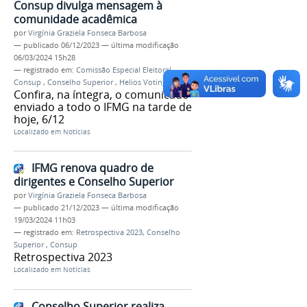
Consup divulga mensagem à
comunidade acadêmica
por
Virgínia Graziela Fonseca Barbosa
—
publicado
06/12/2023
—
última modificação
06/03/2024 15h28
— registrado em:
Comissão Especial Eleitoral
,
Consup
,
Conselho Superior
,
Helios Voting
Confira, na íntegra, o comunicado
enviado a todo o IFMG na tarde de
hoje, 6/12
Localizado em
Notícias
IFMG renova quadro de
dirigentes e Conselho Superior
por
Virgínia Graziela Fonseca Barbosa
—
publicado
21/12/2023
—
última modificação
19/03/2024 11h03
— registrado em:
Retrospectiva 2023
,
Conselho
Superior
,
Consup
Retrospectiva 2023
Localizado em
Notícias
Conselho Superior realiza