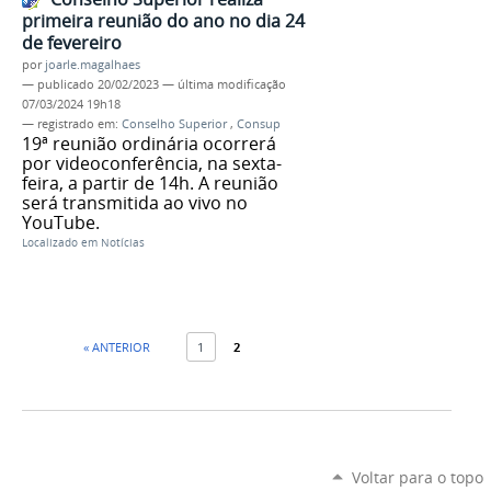
primeira reunião do ano no dia 24
de fevereiro
por
joarle.magalhaes
—
publicado
20/02/2023
—
última modificação
07/03/2024 19h18
— registrado em:
Conselho Superior
,
Consup
19ª reunião ordinária ocorrerá
por videoconferência, na sexta-
feira, a partir de 14h. A reunião
será transmitida ao vivo no
YouTube.
Localizado em
Notícias
« ANTERIOR
1
2
Voltar para o topo