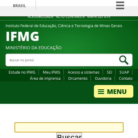
BRASIL
Simplifique!
ACESSIBILIDADE
ALTO CONTRASTE
MAPA DO SITE
Comunica BR
Instituto Federal de Educação, Ciência e Tecnologia de Minas Gerais
IFMG
Participe
Acesso à informação
MINISTÉRIO DA EDUCAÇÃO
Legislação
Buscar no portal
Bus
Canais
Estude no IFMG
Meu IFMG
Acesso a sistemas
SEI
SUAP
Área de imprensa
Orcamento
Ouvidoria
Contato