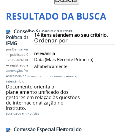
RESULTADO DA BUSCA
Conselho Superior aprova
14
itens atendem ao seu critério.
Política de Internacionalização do
Ordenar por
IFMG
por
Denise Ferreira dos Santos
relevância
—
publicado
02/06/2022
—
última modificação
Data (mais Recente Primeiro)
12/03/2024 08h06
— registrado em:
Consup
Alfabeticamente
,
Conselho Superior
,
aprovação
,
Política de Internacionalização
,
Assessoria de Relações Internacionais
,
Arinter
,
intercâmbio
Documento orienta o
planejamento unificado dos
gestores em relação às questões
de internacionalização no
Instituto.
Localizado em
Notícias
Comissão Especial Eleitoral do