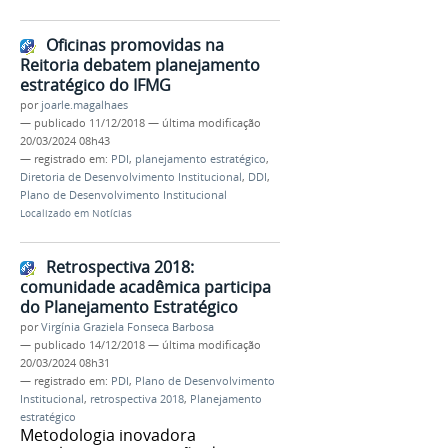
Oficinas promovidas na
Reitoria debatem planejamento
estratégico do IFMG
por
joarle.magalhaes
—
publicado
11/12/2018
—
última modificação
20/03/2024 08h43
— registrado em:
PDI
,
planejamento estratégico
,
Diretoria de Desenvolvimento Institucional
,
DDI
,
Plano de Desenvolvimento Institucional
Localizado em
Notícias
Retrospectiva 2018:
comunidade acadêmica participa
do Planejamento Estratégico
por
Virgínia Graziela Fonseca Barbosa
—
publicado
14/12/2018
—
última modificação
20/03/2024 08h31
— registrado em:
PDI
,
Plano de Desenvolvimento
Institucional
,
retrospectiva 2018
,
Planejamento
estratégico
Metodologia inovadora