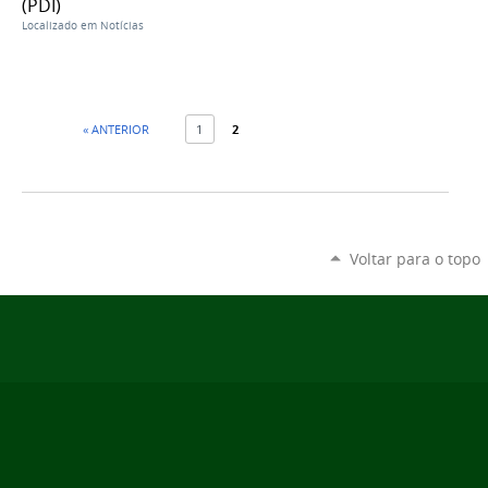
(PDI)
Localizado em
Notícias
« ANTERIOR
1
2
Voltar para o topo