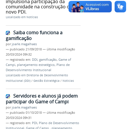
impulsiona participação da
comunidade na construção do
novo PDI.
Localizado em
Notícias
Saiba como funciona a
gamificação
por
joarle.magalhaes
—
publicado
21/09/2018
—
última modificação
20/03/2024 09h32
— registrado em:
DDI
,
gamificação
,
Game of
Campi
,
planejamento estratégico
,
Plano de
Desenvolvimento Institucional
Localizado em
Diretoria de Desenvolvimento
Institucional (DDI)
/
Gestão Estratégica
/
Noticias
Servidores e alunos já podem
participar do Game of Campi
por
joarle.magalhaes
—
publicado
01/10/2018
—
última modificação
20/03/2024 09h31
— registrado em:
PDI
,
Plano de Desenvolvimento
Institucional
,
Game of Campi
,
planejamento