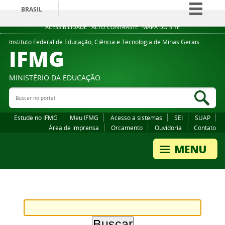
BRASIL
Simplifique!
ACESSIBILIDADE
ALTO CONTRASTE
MAPA DO SITE
Comunica BR
Instituto Federal de Educação, Ciência e Tecnologia de Minas Gerais
IFMG
Participe
Acesso à informação
MINISTÉRIO DA EDUCAÇÃO
Legislação
Buscar no portal
Bus
Canais
Estude no IFMG
Meu IFMG
Acesso a sistemas
SEI
SUAP
Área de imprensa
Orcamento
Ouvidoria
Contato