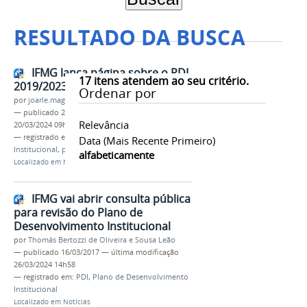
RESULTADO DA BUSCA
IFMG lança página sobre o PDI
17
itens atendem ao seu critério.
2019/2023
Ordenar por
por
joarle.magalhaes
—
publicado
26/09/2018
—
última modificação
Relevância
20/03/2024 09h35
— registrado em:
PDI
,
Plano de Desenvolvimento
Data (mais Recente Primeiro)
Institucional
,
planejamento estratégico
alfabeticamente
Localizado em
Notícias
IFMG vai abrir consulta pública
para revisão do Plano de
Desenvolvimento Institucional
por
Thomás Bertozzi de Oliveira e Sousa Leão
—
publicado
16/03/2017
—
última modificação
26/03/2024 14h58
— registrado em:
PDI
,
Plano de Desenvolvimento
Institucional
Localizado em
Notícias