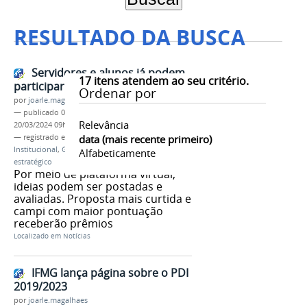
RESULTADO DA BUSCA
Servidores e alunos já podem
17
itens atendem ao seu critério.
participar do Game of Campi
Ordenar por
por
joarle.magalhaes
—
publicado
01/10/2018
—
última modificação
Relevância
20/03/2024 09h31
— registrado em:
PDI
data (mais recente primeiro)
,
Plano de Desenvolvimento
Institucional
,
Game of Campi
,
planejamento
Alfabeticamente
estratégico
Por meio de plataforma virtual,
ideias podem ser postadas e
avaliadas. Proposta mais curtida e
campi com maior pontuação
receberão prêmios
Localizado em
Notícias
IFMG lança página sobre o PDI
2019/2023
por
joarle.magalhaes