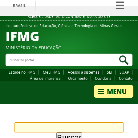
BRASIL
Simplifique!
ACESSIBILIDADE
ALTO CONTRASTE
MAPA DO SITE
Comunica BR
Instituto Federal de Educação, Ciência e Tecnologia de Minas Gerais
IFMG
Participe
Acesso à informação
MINISTÉRIO DA EDUCAÇÃO
Legislação
Buscar no portal
Bus
Canais
Estude no IFMG
Meu IFMG
Acesso a sistemas
SEI
SUAP
Área de imprensa
Orcamento
Ouvidoria
Contato