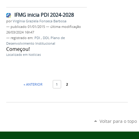
IFMG inicia PDI 2024-2028
por
Virgínia Graziela Fonseca Barbosa
—
publicado
01/01/2015
—
última modificação
26/03/2024 16h47
— registrado em:
PDI
,
DDI
,
Plano de
Desenvolvimento Institucional
Começou!
Localizado em
Notícias
« ANTERIOR
1
2
Voltar para o topo