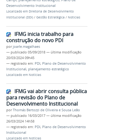
Desenvolvimento Institucional
Localizado em
Diretoria de Desenvolvimento
Institucional (DDI)
/
Gestão Estratégica
/
Noticias
IFMG inicia trabalho para
construção do novo PDI
por
joarle.magalhaes
—
publicado
05/09/2018
—
última modificação
20/03/2024 09h45
— registrado em:
PDI
,
Plano de Desenvolvimento
Institucional
,
planejamento estratégico
Localizado em
Notícias
IFMG vai abrir consulta pública
para revisão do Plano de
Desenvolvimento Institucional
por
Thomás Bertozzi de Oliveira e Sousa Leão
—
publicado
16/03/2017
—
última modificação
26/03/2024 14h58
— registrado em:
PDI
,
Plano de Desenvolvimento
Institucional
Localizado em
Notícias