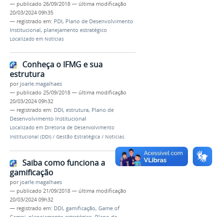
—
publicado
26/09/2018
—
última modificação
20/03/2024 09h35
— registrado em:
PDI
,
Plano de Desenvolvimento
Institucional
,
planejamento estratégico
Localizado em
Notícias
Conheça o IFMG e sua
estrutura
por
joarle.magalhaes
—
publicado
25/09/2018
—
última modificação
20/03/2024 09h32
— registrado em:
DDI
,
estrutura
,
Plano de
Desenvolvimento Institucional
Localizado em
Diretoria de Desenvolvimento
Institucional (DDI)
/
Gestão Estratégica
/
Noticias
Saiba como funciona a
gamificação
por
joarle.magalhaes
—
publicado
21/09/2018
—
última modificação
20/03/2024 09h32
— registrado em:
DDI
,
gamificação
,
Game of
Campi
,
planejamento estratégico
,
Plano de