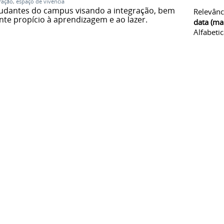
ração
,
espaço de vivência
estudantes do campus visando a integração, bem
Relevânc
te propício à aprendizagem e ao lazer.
data (ma
Alfabeti