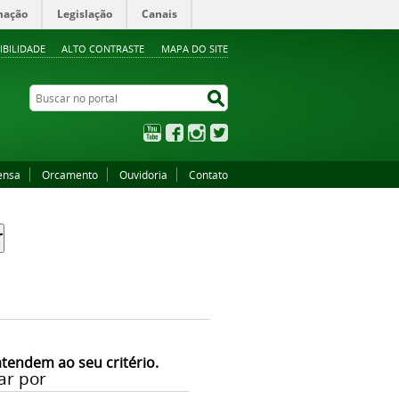
mação
Legislação
Canais
IBILIDADE
ALTO CONTRASTE
MAPA DO SITE
Buscar no portal
Buscar no portal
YouTube
Facebook
Instagram
Twitter
ensa
Orcamento
Ouvidoria
Contato
atendem ao seu critério.
ar por