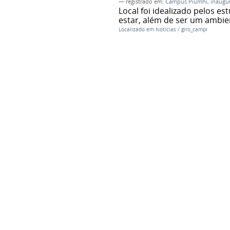
— registrado em:
Campus Piumhi
,
inaugu
Local foi idealizado pelos 
estar, além de ser um ambien
Localizado em
Notícias
/
giro_campi