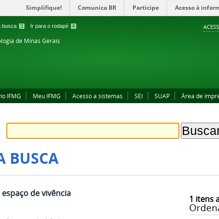
Simplifique!
Comunica BR
Participe
Acesso à infor
 a busca
3
Ir para o rodapé
4
ACESS
ologia de Minas Gerais
no IFMG
Meu IFMG
Acesso a sistemas
SEI
SUAP
Área de impr
A BUSCA
espaço de vivência
1
itens 
Orden