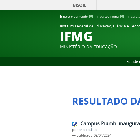
BRASIL
Ir para o conteúdo
1
Ir para o menu
2
Ir para
Instituto Federal de Educação, Ciência e Tecn
IFMG
MINISTÉRIO DA EDUCAÇÃO
Estude 
RESULTADO D
Campus Piumhi inaugura 
por
ana.batista
—
publicado
09/04/2024