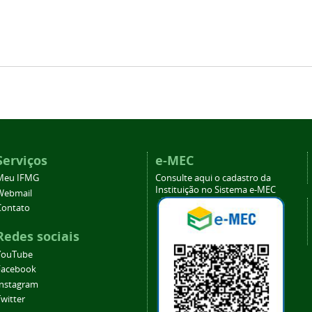
Serviços
e-MEC
Meu IFMG
Consulte aqui o cadastro da
Instituição no Sistema e-MEC
Webmail
Contato
Redes sociais
YouTube
Facebook
Instagram
witter