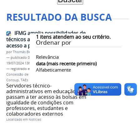
RESULTADO DA BUSCA
IFMG amplia possibilidades de
1
itens atendem ao seu critério.
técnicos administrativos terem
Ordenar por
acesso a programa de bolsas
por
Thomás Bertozzi de Oliveira e Sousa Leão
Relevância
—
publicado
09/07/2024
—
última modificação
data (mais recente primeiro)
19/07/2024 13h29
— registrado em:
Programa Institucional de
Alfabeticamente
Concessão de Bolsas
,
Conselho Superior
,
Consup
,
TAEs
Servidores técnico-
administrativos em educação
passam a ter acesso às bolsas em
igualdade de condições com
professores, estudantes e
colaboradores externos
Localizado em
Notícias