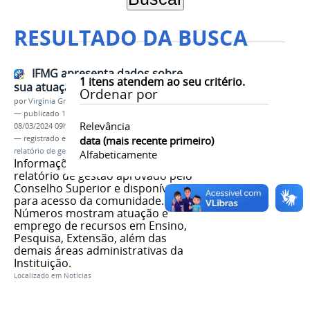
RESULTADO DA BUSCA
IFMG apresenta dados sobre
1
itens atendem ao seu critério.
sua atuação em 2022
Ordenar por
por
Virgínia Graziela Fonseca Barbosa
—
publicado
14/04/2023
—
última modificação
Relevância
08/03/2024 09h50
— registrado em:
Conselho Superior
data (mais recente primeiro)
,
Consup
,
relatório de gestão
Alfabeticamente
Informações estão detalhadas em
relatório de gestão aprovado pelo
Conselho Superior e disponível
para acesso da comunidade.
Números mostram atuação e
emprego de recursos em Ensino,
Pesquisa, Extensão, além das
demais áreas administrativas da
Instituição.
Localizado em
Notícias