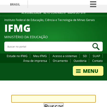
BRASIL
Simplifique!
ACESSIBILIDADE
ALTO CONTRASTE
MAPA DO SITE
Comunica BR
Instituto Federal de Educação, Ciência e Tecnologia de Minas Gerais
IFMG
Participe
Acesso à informação
MINISTÉRIO DA EDUCAÇÃO
Legislação
Buscar no portal
Bus
Canais
Estude no IFMG
Meu IFMG
Acesso a sistemas
SEI
SUAP
Área de imprensa
Orcamento
Ouvidoria
Contato