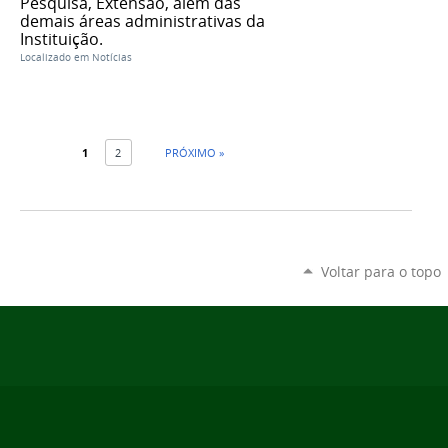
Pesquisa, Extensão, além das
demais áreas administrativas da
Instituição.
Localizado em
Notícias
1
2
PRÓXIMO »
Voltar para o topo