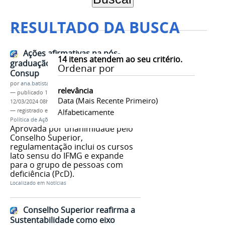
RESULTADO DA BUSCA
Ações afirmativas na pós-
14
itens atendem ao seu critério.
graduação é aprovada pelo
Ordenar por
Consup
por
ana.batista
relevância
—
publicado
19/04/2022
—
última modificação
Data (mais Recente Primeiro)
12/03/2024 08h40
— registrado em:
Conselho Superior
Alfabeticamente
,
Consup
,
Política de Ações Afirmativas
,
pós-graduação
Aprovada por unanimidade pelo
Conselho Superior,
regulamentação inclui os cursos
lato sensu do IFMG e expande
para o grupo de pessoas com
deficiência (PcD).
Localizado em
Notícias
Conselho Superior reafirma a
Sustentabilidade como eixo