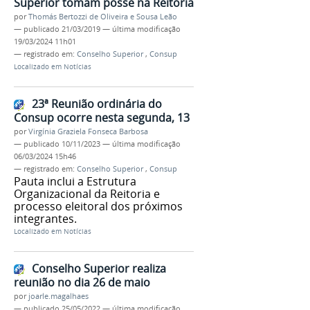
Superior tomam posse na Reitoria
por
Thomás Bertozzi de Oliveira e Sousa Leão
—
publicado
21/03/2019
—
última modificação
19/03/2024 11h01
— registrado em:
Conselho Superior
,
Consup
Localizado em
Notícias
23ª Reunião ordinária do
Consup ocorre nesta segunda, 13
por
Virgínia Graziela Fonseca Barbosa
—
publicado
10/11/2023
—
última modificação
06/03/2024 15h46
— registrado em:
Conselho Superior
,
Consup
Pauta inclui a Estrutura
Organizacional da Reitoria e
processo eleitoral dos próximos
integrantes.
Localizado em
Notícias
Conselho Superior realiza
reunião no dia 26 de maio
por
joarle.magalhaes
—
publicado
25/05/2022
—
última modificação