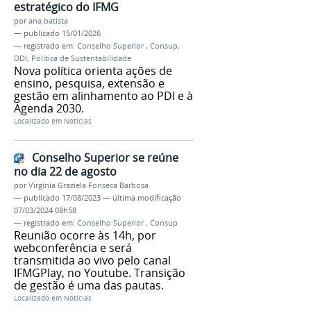
estratégico do IFMG
por
ana.batista
—
publicado
15/01/2026
— registrado em:
Conselho Superior
,
Consup
,
DDI
,
Política de Sustentabilidade
Nova política orienta ações de
ensino, pesquisa, extensão e
gestão em alinhamento ao PDI e à
Agenda 2030.
Localizado em
Notícias
Conselho Superior se reúne
no dia 22 de agosto
por
Virgínia Graziela Fonseca Barbosa
—
publicado
17/08/2023
—
última modificação
07/03/2024 08h58
— registrado em:
Conselho Superior
,
Consup
Reunião ocorre às 14h, por
webconferência e será
transmitida ao vivo pelo canal
IFMGPlay, no Youtube. Transição
de gestão é uma das pautas.
Localizado em
Notícias