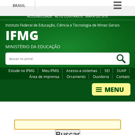
BRASIL
Simplifique!
ACESSIBILIDADE
ALTO CONTRASTE
MAPA DO SITE
Comunica BR
Instituto Federal de Educação, Ciência e Tecnologia de Minas Gerais
IFMG
Participe
Acesso à informação
MINISTÉRIO DA EDUCAÇÃO
Legislação
Buscar no portal
Bus
Canais
Estude no IFMG
Meu IFMG
Acesso a sistemas
SEI
SUAP
Área de imprensa
Orcamento
Ouvidoria
Contato