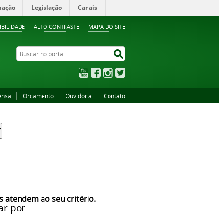
mação
Legislação
Canais
IBILIDADE
ALTO CONTRASTE
MAPA DO SITE
Buscar no portal
Buscar no portal
YouTube
Facebook
Instagram
Twitter
ensa
Orcamento
Ouvidoria
Contato
s atendem ao seu critério.
ar por