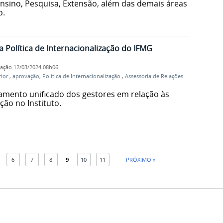
sino, Pesquisa, Extensão, além das demais áreas
o.
 Política de Internacionalização do IFMG
cação
12/03/2024 08h06
rior
,
aprovação
,
Política de Internacionalização
,
Assessoria de Relações
amento unificado dos gestores em relação às
ção no Instituto.
6
7
8
9
10
11
PRÓXIMO »