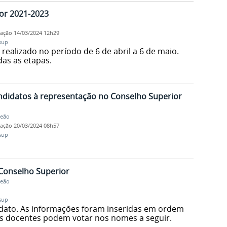
ior 2021-2023
cação
14/03/2024 12h29
sup
 realizado no período de 6 de abril a 6 de maio.
as as etapas.
ndidatos à representação no Conselho Superior
Leão
cação
20/03/2024 08h57
sup
Conselho Superior
Leão
sup
idato. As informações foram inseridas em ordem
as docentes podem votar nos nomes a seguir.