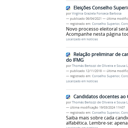
Eleições Conselho Super
por
Virgínia Graziela Fonseca Barbosa
—
publicado
06/04/2021
—
última modifi
— registrado em:
Conselho Superior
,
Con
Novo processo eleitoral será
Acompanhe nesta página tod
Localizado em
Notícias
Relação preliminar de ca
do IFMG
por
Thomás Bertozzi de Oliveira e Sousa 
—
publicado
12/11/2018
—
última modifi
— registrado em:
Conselho Superior
,
Con
Localizado em
Notícias
Candidatos docentes ao 
por
Thomás Bertozzi de Oliveira e Sousa 
—
última modificação
19/03/2024 11h07
— registrado em:
Conselho Superior
,
Con
Saiba mais sobre cada cand
alfabética. Lembre-se: apen