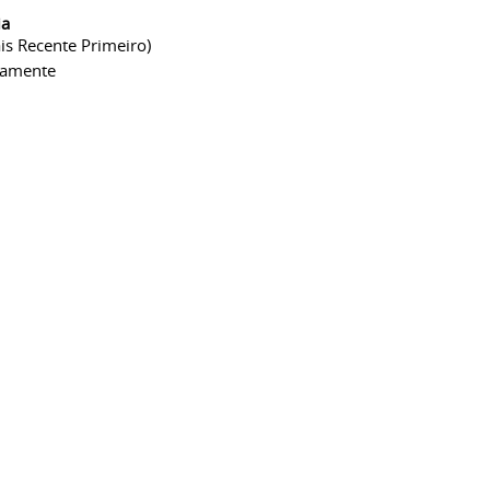
ia
is Recente Primeiro)
camente