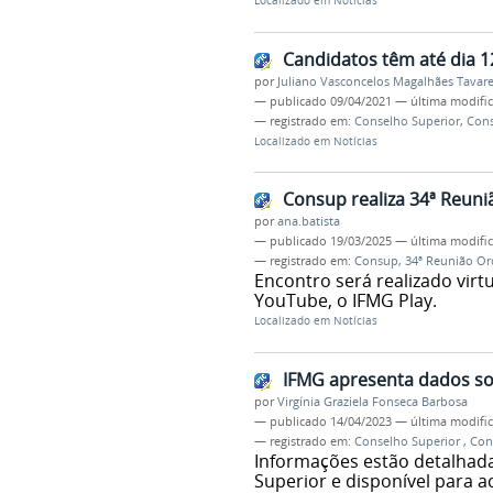
Localizado em
Notícias
Candidatos têm até dia 1
por
Juliano Vasconcelos Magalhães Tavar
—
publicado
09/04/2021
—
última modifi
— registrado em:
Conselho Superior
,
Con
Localizado em
Notícias
Consup realiza 34ª Reun
por
ana.batista
—
publicado
19/03/2025
—
última modifi
— registrado em:
Consup
,
34ª Reunião Or
Encontro será realizado virt
YouTube, o IFMG Play.
Localizado em
Notícias
IFMG apresenta dados so
por
Virgínia Graziela Fonseca Barbosa
—
publicado
14/04/2023
—
última modifi
— registrado em:
Conselho Superior
,
Con
Informações estão detalhada
Superior e disponível para