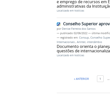
e emprego de recursos em En
administrativas da Instituiçã
Localizado em
Notícias
Conselho Superior aprova
por
Denise Ferreira dos Santos
—
publicado
02/06/2022
—
última modifi
— registrado em:
Consup
,
Conselho Supe
Internacionais
,
Arinter
,
intercâmbio
Documento orienta o planej
questões de internacionaliza
Localizado em
Notícias
« ANTERIOR
1
...