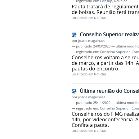
— registrado em:
Consup
,
Reunião
Pauta tratará de regulament
de bolsas. Reunião terá tran
Localizado em
Notícias
Conselho Superior realiz
por
joarle.magalhaes
—
publicado
24/03/2023
—
última modifi
— registrado em:
Conselho Superior
,
Con
Conselheiros voltam a se reu
de março, a partir das 14h.
pautas do encontro.
Localizado em
Notícias
Última reunião do Consel
por
joarle.magalhaes
—
publicado
25/11/2022
—
última modifi
— registrado em:
Conselho Superior
,
Con
Conselheiros do IFMG realiza
14h, por videoconferência. A
Confira a pauta.
Localizado em
Notícias