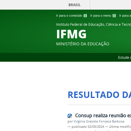
BRASIL
Ir para o conteúdo
1
Ir para o menu
2
Ir para
Instituto Federal de Educação, Ciência e Tecn
IFMG
MINISTÉRIO DA EDUCAÇÃO
Estude 
RESULTADO D
Consup realiza reunião ex
por
Virgínia Graziela Fonseca Barbosa
—
publicado
02/05/2024
—
última modifi