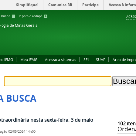
Simplifique!
Comunica BR
Participe
Acesso à infor
 a busca
3
Ir para o rodapé
4
ACESS
ologia de Minas Gerais
no IFMG
Meu IFMG
Acesso a sistemas
SEI
SUAP
Área de impr
A BUSCA
traordinária nesta sexta-feira, 3 de maio
102
iten
Orden
cação
02/05/2024 14h00