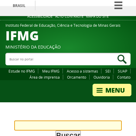
BRASIL
Simplifique!
ACESSIBILIDADE
ALTO CONTRASTE
MAPA DO SITE
Comunica BR
Instituto Federal de Educação, Ciência e Tecnologia de Minas Gerais
IFMG
Participe
Acesso à informação
MINISTÉRIO DA EDUCAÇÃO
Legislação
Buscar no portal
Bus
Canais
Estude no IFMG
Meu IFMG
Acesso a sistemas
SEI
SUAP
Área de imprensa
Orcamento
Ouvidoria
Contato