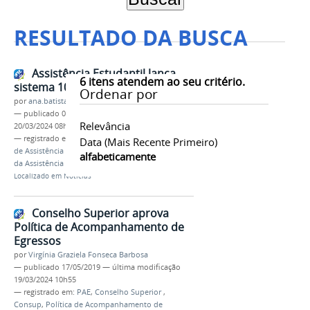
RESULTADO DA BUSCA
Assistência Estudantil lança
6
itens atendem ao seu critério.
sistema 100% on-line
Ordenar por
por
ana.batista
—
publicado
04/02/2019
—
última modificação
Relevância
20/03/2024 08h23
— registrado em:
Assistência Estudantil
,
Programa
Data (mais Recente Primeiro)
de Assistência Estudantil
,
PAE
,
Sistema de Seleção
alfabeticamente
da Assistência Estudantil
,
SSAE
Localizado em
Notícias
Conselho Superior aprova
Política de Acompanhamento de
Egressos
por
Virgínia Graziela Fonseca Barbosa
—
publicado
17/05/2019
—
última modificação
19/03/2024 10h55
— registrado em:
PAE
,
Conselho Superior
,
Consup
,
Política de Acompanhamento de