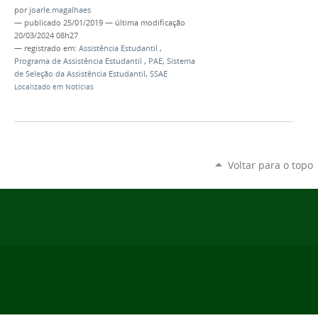
por
joarle.magalhaes
—
publicado
25/01/2019
—
última modificação
20/03/2024 08h27
— registrado em:
Assistência Estudantil
,
Programa de Assistência Estudantil
,
PAE
,
Sistema
de Seleção da Assistência Estudantil
,
SSAE
Localizado em
Notícias
Voltar para o topo