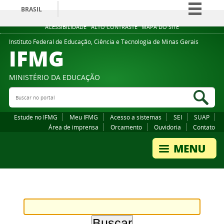
BRASIL
Simplifique!
ACESSIBILIDADE
ALTO CONTRASTE
MAPA DO SITE
Comunica BR
Instituto Federal de Educação, Ciência e Tecnologia de Minas Gerais
IFMG
Participe
Acesso à informação
MINISTÉRIO DA EDUCAÇÃO
Legislação
Buscar no portal
Bus
Canais
Estude no IFMG
Meu IFMG
Acesso a sistemas
SEI
SUAP
Área de imprensa
Orcamento
Ouvidoria
Contato