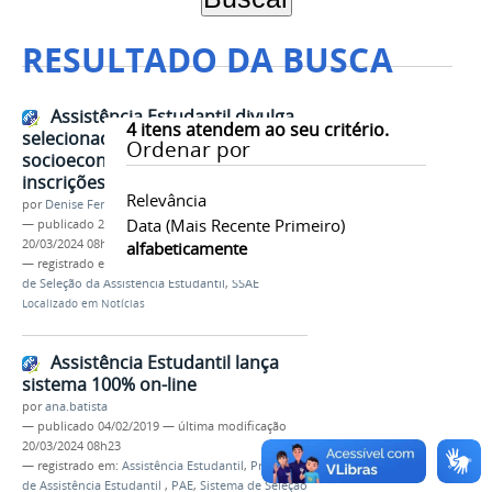
RESULTADO DA BUSCA
Assistência Estudantil divulga
4
itens atendem ao seu critério.
selecionados para análises
Ordenar por
socioeconômicas dos campi com
inscrições finalizadas
Relevância
por
Denise Ferreira dos Santos
Data (mais Recente Primeiro)
—
publicado
20/02/2019
—
última modificação
20/03/2024 08h17
alfabeticamente
— registrado em:
Assistência Estudantil
,
Sistema
de Seleção da Assistência Estudantil
,
SSAE
Localizado em
Notícias
Assistência Estudantil lança
sistema 100% on-line
por
ana.batista
—
publicado
04/02/2019
—
última modificação
20/03/2024 08h23
— registrado em:
Assistência Estudantil
,
Programa
de Assistência Estudantil
,
PAE
,
Sistema de Seleção