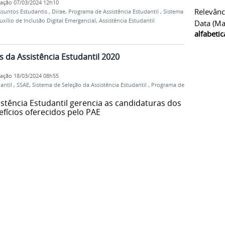
cação
07/03/2024 12h10
Relevânc
Assuntos Estudantis
,
Dirae
,
Programa de Assistência Estudantil
,
Sistema de
uxílio de Inclusão Digital Emergencial
,
Assistência Estudantil
Data (ma
alfabeti
s da Assistência Estudantil 2020
cação
18/03/2024 08h55
dantil
,
SSAE
,
Sistema de Seleção da Assistência Estudantil
,
Programa de
stência Estudantil gerencia as candidaturas dos
fícios oferecidos pelo PAE