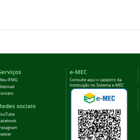
Serviços
e-MEC
Meu IFMG
Consulte aqui o cadastro da
Instituição no Sistema e-MEC
Webmail
Contato
Redes sociais
YouTube
Facebook
Instagram
witter