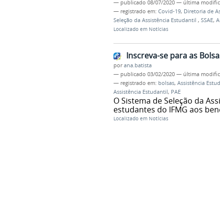
—
publicado
08/07/2020
—
última modifi
— registrado em:
Covid-19
,
Diretoria de 
Seleção da Assistência Estudantil
,
SSAE
,
A
Localizado em
Notícias
Inscreva-se para as Bolsa
por
ana.batista
—
publicado
03/02/2020
—
última modifi
— registrado em:
bolsas
,
Assistência Estu
Assistência Estudantil
,
PAE
O Sistema de Seleção da Assi
estudantes do IFMG aos bene
Localizado em
Notícias