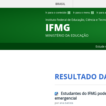
BRASIL
Ir para o conteúdo
1
Ir para o menu
2
Ir para
Instituto Federal de Educação, Ciência e Tecn
IFMG
MINISTÉRIO DA EDUCAÇÃO
Estude 
RESULTADO D
Estudantes do IFMG podem
emergencial
por
ana.batista