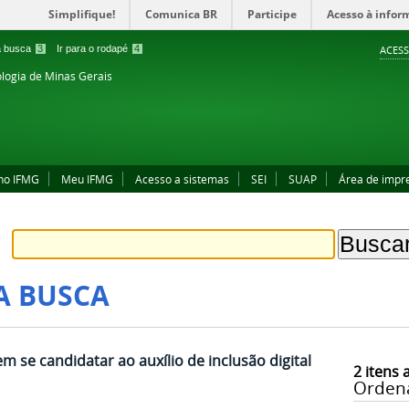
Simplifique!
Comunica BR
Participe
Acesso à infor
 a busca
3
Ir para o rodapé
4
ACESS
ologia de Minas Gerais
no IFMG
Meu IFMG
Acesso a sistemas
SEI
SUAP
Área de impr
A BUSCA
 se candidatar ao auxílio de inclusão digital
2
itens 
Orden