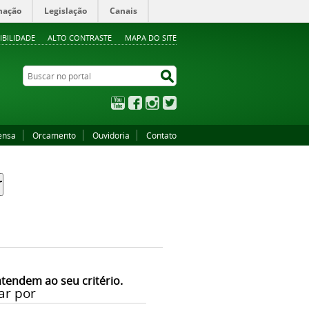
mação
Legislação
Canais
IBILIDADE
ALTO CONTRASTE
MAPA DO SITE
Buscar no portal
Buscar no portal
YouTube
Facebook
Instagram
Twitter
ensa
Orcamento
Ouvidoria
Contato
atendem ao seu critério.
ar por