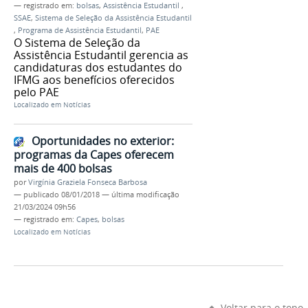
— registrado em:
bolsas
,
Assistência Estudantil
,
SSAE
,
Sistema de Seleção da Assistência Estudantil
,
Programa de Assistência Estudantil
,
PAE
O Sistema de Seleção da
Assistência Estudantil gerencia as
candidaturas dos estudantes do
IFMG aos benefícios oferecidos
pelo PAE
Localizado em
Notícias
Oportunidades no exterior:
programas da Capes oferecem
mais de 400 bolsas
por
Virgínia Graziela Fonseca Barbosa
—
publicado
08/01/2018
—
última modificação
21/03/2024 09h56
— registrado em:
Capes
,
bolsas
Localizado em
Notícias
Voltar para o topo