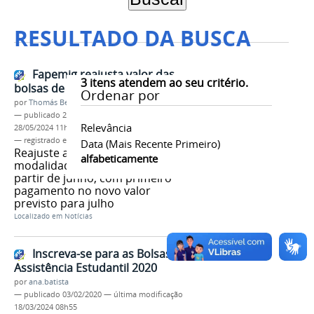
RESULTADO DA BUSCA
Fapemig reajusta valor das
3
itens atendem ao seu critério.
bolsas de formação
Ordenar por
por
Thomás Bertozzi de Oliveira e Sousa Leão
—
publicado
24/05/2024
—
última modificação
Relevância
28/05/2024 11h15
— registrado em:
Fapemig
,
reajuste
,
bolsas
Data (mais Recente Primeiro)
Reajuste abrange todas as
alfabeticamente
modalidades e passa a valer a
partir de junho, com primeiro
pagamento no novo valor
previsto para julho
Localizado em
Notícias
Inscreva-se para as Bolsas da
Assistência Estudantil 2020
por
ana.batista
—
publicado
03/02/2020
—
última modificação
18/03/2024 08h55