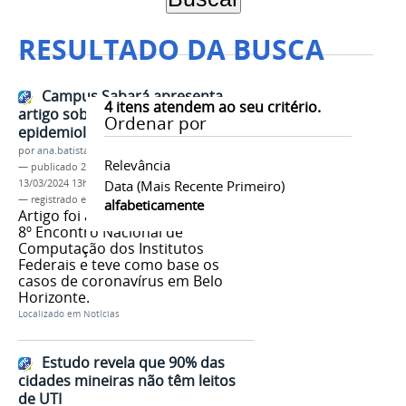
RESULTADO DA BUSCA
Campus Sabará apresenta
4
itens atendem ao seu critério.
artigo sobre modelos
Ordenar por
epidemiológicos do Coronavírus
por
ana.batista
Relevância
—
publicado
27/07/2021
—
última modificação
13/03/2024 13h08
Data (mais Recente Primeiro)
— registrado em:
Campus Sabará
,
coronavírus
alfabeticamente
Artigo foi apresentado durante o
8º Encontro Nacional de
Computação dos Institutos
Federais e teve como base os
casos de coronavírus em Belo
Horizonte.
Localizado em
Notícias
Estudo revela que 90% das
cidades mineiras não têm leitos
de UTI