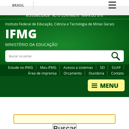
BRASIL
Simplifique!
ACESSIBILIDADE
ALTO CONTRASTE
MAPA DO SITE
Comunica BR
Instituto Federal de Educação, Ciência e Tecnologia de Minas Gerais
IFMG
Participe
Acesso à informação
MINISTÉRIO DA EDUCAÇÃO
Legislação
Buscar no portal
Bus
Canais
Estude no IFMG
Meu IFMG
Acesso a sistemas
SEI
SUAP
Área de imprensa
Orcamento
Ouvidoria
Contato