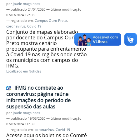
por
joarle.magalhaes
—
publicado
24/04/2020
—
última modificação
07/03/2024 12h03
— registrado em:
Campus Ouro Preto
,
coronavírus
,
Covid 19
Conjunto de mapas elaborado
por docente do Campus Ouro
Preto mostra cenário
preocupante para enfrentamento
à Covid-19 nas regiões onde estão
os municípios com campus do
IFMG.
Localizado em
Notícias
IFMG no combate ao
coronavírus: página reúne
informações do período de
suspensão das aulas
por
joarle.magalhaes
—
publicado
19/03/2020
—
última modificação
07/03/2024 11h59
— registrado em:
coronavírus
,
Covid-19
Acesse aqui os boletins do Comitê