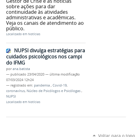
Gestor de Crise e as notícias
sobre ações para dar
continuidade às atividades
administrativas e acadêmicas.
Veja os canais de atendimento ao
público.
Localizado em
Notícias
NUPSI divulga estratégias para
cuidados psicológicos nos campi
do IFMG
por
ana.batista
—
publicado
23/04/2020
—
última modificação
07/03/2024 12h24
— registrado em:
pandemia
,
Covid-19
,
coronavírus
,
Núcleo de Psicólogos e Psicólogas
,
NUPSI
Localizado em
Notícias
Voltar para o topo