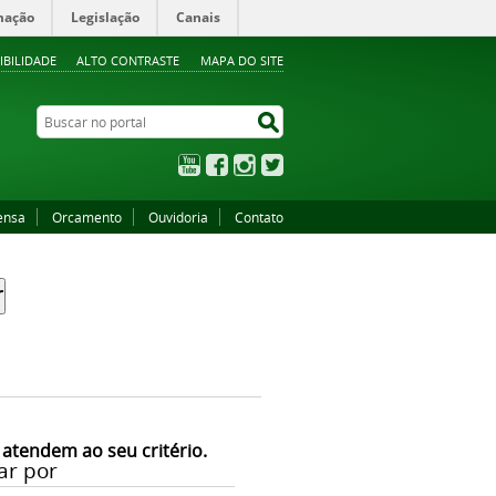
mação
Legislação
Canais
IBILIDADE
ALTO CONTRASTE
MAPA DO SITE
Buscar no portal
Buscar no portal
YouTube
Facebook
Instagram
Twitter
ensa
Orcamento
Ouvidoria
Contato
 atendem ao seu critério.
ar por