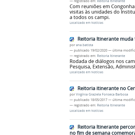
— registrado em:
Reitoria Itinerante
Com reuniões em Congonhas e 
visitas às unidades do Insti
a todos os campi.
Localizado em
Notícias
Reitoria Itinerante mud
por
ana.batista
—
publicado
19/02/2020
—
última modifi
— registrado em:
Reitoria Itinerante
Rodada de diálogos nos camp
Pesquisa, Extensão, Adminis
Localizado em
Notícias
Reitoria itinerante no Ce
por
Virgínia Graziela Fonseca Barbosa
—
publicado
18/05/2017
—
última modifi
— registrado em:
Reitoria Itinerante
Localizado em
Notícias
Reitoria Itinerante perc
no fim de semana comemorat