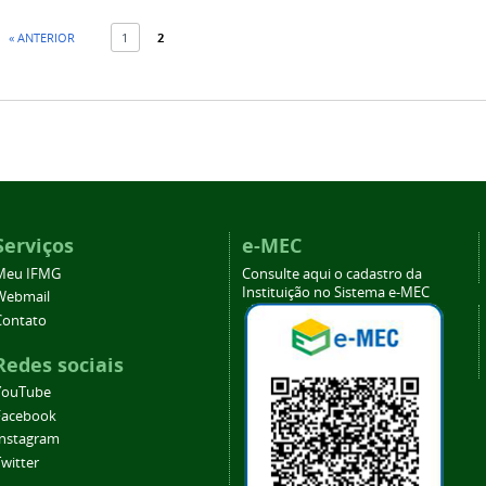
« ANTERIOR
1
2
Serviços
e-MEC
Meu IFMG
Consulte aqui o cadastro da
Instituição no Sistema e-MEC
Webmail
Contato
Redes sociais
YouTube
Facebook
Instagram
witter