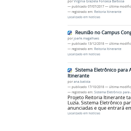
por
Virgínia Graziela Fonseca Barbosa
—
publicado
07/07/2017
—
última modifi
— registrado em:
Reitoria Itinerante
Localizado em
Notícias
Reunião no Campus Congon
por
joarle.magalhaes
—
publicado
13/12/2018
—
última modifi
— registrado em:
Reitoria Itinerante
Localizado em
Notícias
Sistema Eletrônico para 
Itinerante
por
ana.batista
—
publicado
17/10/2018
—
última modifi
— registrado em:
Sistema Eletrônico para 
Projeto Reitoria Itinerante t
Luzia. Sistema Eletrônico pa
anunciadas e que entrará em 
Localizado em
Notícias