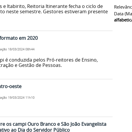
Itabirito, Reitoria Itinerante fecha o ciclo de
Relevânc
tuto neste semestre. Gestores estiveram presentes
Data (ma
alfabeti
a formato em 2020
cação
18/03/2024 08h44
i é conduzida pelos Pró-reitores de Ensino,
tração e Gestão de Pessoas.
ntro-oeste
cação
19/03/2024 11h10
orre os campi Ouro Branco e São João Evangelista
ivo ao Dia do Servidor Público