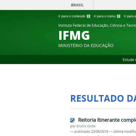
BRASIL
Ir para o conteúdo
1
Ir para o menu
2
Ir para
Instituto Federal de Educação, Ciência e Tecn
IFMG
MINISTÉRIO DA EDUCAÇÃO
Estude 
RESULTADO D
Reitoria Itinerante compl
por
bruno.costa
—
publicado
22/06/2016
—
última modifi