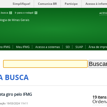
Simplifique!
Comunica BR
Participe
Acesso à infor
 a busca
3
Ir para o rodapé
4
ACESS
ologia de Minas Gerais
no IFMG
Meu IFMG
Acesso a sistemas
SEI
SUAP
Área de impr
A BUSCA
eta giro pelo IFMG
19
itens
Orden
cação
19/03/2024 11h11