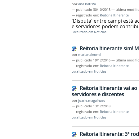
por
ana.batista
—
publicado
30/10/2018
—
última modifi
— registrado em:
Reitoria Itinerante
'Disputa' entre campi está 
e servidores podem contribu
Localizado em
Notícias
Reitoria Itinerante sim!
por
marianaleonel
—
publicado
19/12/2016
—
última modifi
— registrado em:
Reitoria Itinerante
Localizado em
Notícias
Reitoria Itinerante vai
servidores e discentes
por
joarle.magalhaes
—
publicado
13/12/2018
— registrado em:
Reitoria Itinerante
Localizado em
Notícias
Reitoria Itinerante: 3ª r