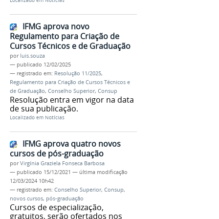
Localizado em
Notícias
IFMG aprova novo
Regulamento para Criação de
Cursos Técnicos e de Graduação
por
luis.souza
—
publicado
12/02/2025
— registrado em:
Resolução 11/2025
,
Regulamento para Criação de Cursos Técnicos e
de Graduação
,
Conselho Superior
,
Consup
Resolução entra em vigor na data
de sua publicação.
Localizado em
Notícias
IFMG aprova quatro novos
cursos de pós-graduação
por
Virgínia Graziela Fonseca Barbosa
—
publicado
15/12/2021
—
última modificação
12/03/2024 10h42
— registrado em:
Conselho Superior
,
Consup
,
novos cursos
,
pós-graduação
Cursos de especialização,
gratuitos, serão ofertados nos