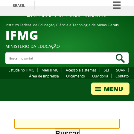
BRASIL
Simplifique!
ACESSIBILIDADE
ALTO CONTRASTE
MAPA DO SITE
Comunica BR
Instituto Federal de Educação, Ciência e Tecnologia de Minas Gerais
IFMG
Participe
Acesso à informação
MINISTÉRIO DA EDUCAÇÃO
Legislação
Buscar no portal
Bus
Canais
Estude no IFMG
Meu IFMG
Acesso a sistemas
SEI
SUAP
Área de imprensa
Orcamento
Ouvidoria
Contato