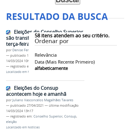
RESULTADO DA BUSCA
Eleições do Conselho Superior
58
itens atendem ao seu critério.
são transferidas para a próxima
Ordenar por
terça-feira, 23 de fevereiro
por
Denise Ferreira dos Santos
Relevância
—
publicado
18/02/2021
—
última modificação
14/03/2024 10h17
Data (mais Recente Primeiro)
— registrado em:
Conselho Superior
,
Consup
alfabeticamente
Localizado em
Notícias
Eleições do Consup
acontecem hoje e amanhã
por
Juliano Vasconcelos Magalhães Tavares
—
publicado
27/04/2021
—
última modificação
14/03/2024 13h17
— registrado em:
Conselho Superior
,
Consup
,
eleição
Localizado em
Notícias