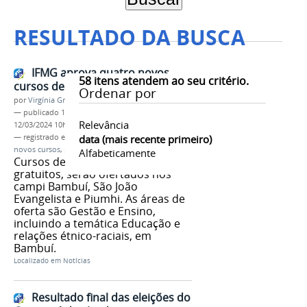
RESULTADO DA BUSCA
IFMG aprova quatro novos
58
itens atendem ao seu critério.
cursos de pós-graduação
Ordenar por
por
Virgínia Graziela Fonseca Barbosa
—
publicado
15/12/2021
—
última modificação
Relevância
12/03/2024 10h42
— registrado em:
Conselho Superior
data (mais recente primeiro)
,
Consup
,
novos cursos
,
pós-graduação
Alfabeticamente
Cursos de especialização,
gratuitos, serão ofertados nos
campi Bambuí, São João
Evangelista e Piumhi. As áreas de
oferta são Gestão e Ensino,
incluindo a temática Educação e
relações étnico-raciais, em
Bambuí.
Localizado em
Notícias
Resultado final das eleições do