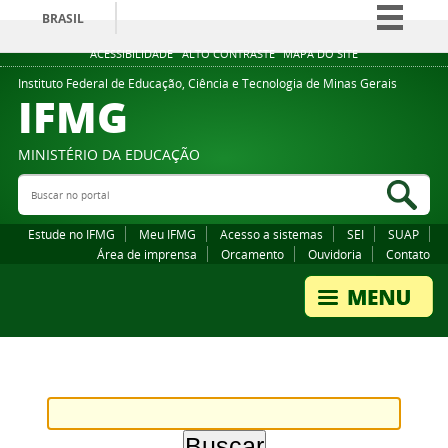
BRASIL
Simplifique!
ACESSIBILIDADE
ALTO CONTRASTE
MAPA DO SITE
Comunica BR
Instituto Federal de Educação, Ciência e Tecnologia de Minas Gerais
IFMG
Participe
Acesso à informação
MINISTÉRIO DA EDUCAÇÃO
Legislação
Buscar no portal
Bus
Canais
Estude no IFMG
Meu IFMG
Acesso a sistemas
SEI
SUAP
Área de imprensa
Orcamento
Ouvidoria
Contato