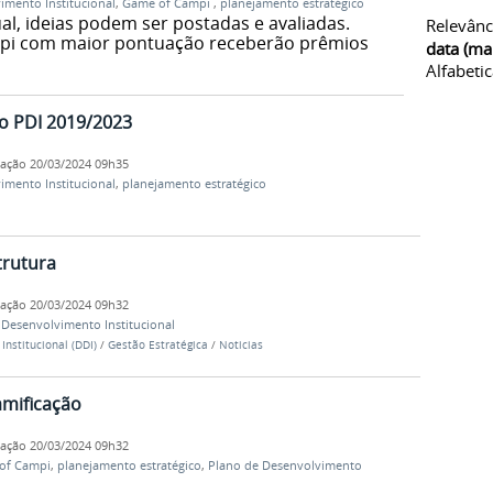
imento Institucional
,
Game of Campi
,
planejamento estratégico
al, ideias podem ser postadas e avaliadas.
Relevânc
mpi com maior pontuação receberão prêmios
data (ma
Alfabeti
 o PDI 2019/2023
cação
20/03/2024 09h35
imento Institucional
,
planejamento estratégico
trutura
cação
20/03/2024 09h32
 Desenvolvimento Institucional
Institucional (DDI)
/
Gestão Estratégica
/
Noticias
amificação
cação
20/03/2024 09h32
of Campi
,
planejamento estratégico
,
Plano de Desenvolvimento