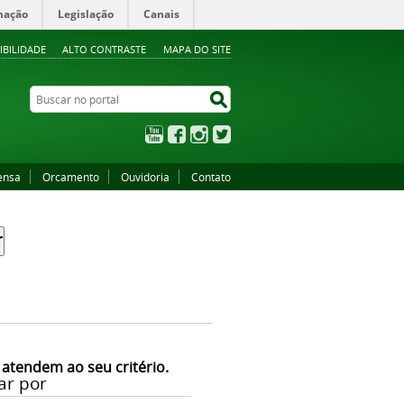
mação
Legislação
Canais
IBILIDADE
ALTO CONTRASTE
MAPA DO SITE
Buscar no portal
Buscar no portal
YouTube
Facebook
Instagram
Twitter
ensa
Orcamento
Ouvidoria
Contato
 atendem ao seu critério.
ar por