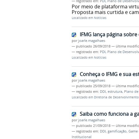
— registrado em:
PDI
,
Plano de Desenvolv
Por meio de plataforma virtu
Proposta mais curtida e ca
Localizado em
Notícias
IFMG lança página sobre
por
joarle.magalhaes
—
publicado
26/09/2018
—
última modifi
— registrado em:
PDI
,
Plano de Desenvolv
Localizado em
Notícias
Conheça o IFMG e sua es
por
joarle.magalhaes
—
publicado
25/09/2018
—
última modifi
— registrado em:
DDI
,
estrutura
,
Plano de
Localizado em
Diretoria de Desenvolvimento 
Saiba como funciona a g
por
joarle.magalhaes
—
publicado
21/09/2018
—
última modifi
— registrado em:
DDI
,
gamificação
,
Game 
Institucional