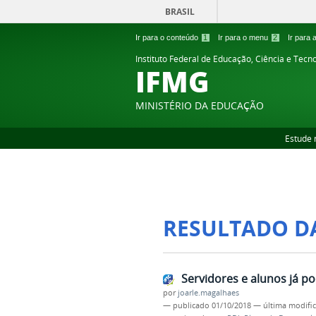
BRASIL
Ir para o conteúdo
1
Ir para o menu
2
Ir para
Instituto Federal de Educação, Ciência e Tecn
IFMG
MINISTÉRIO DA EDUCAÇÃO
Estude 
RESULTADO D
Servidores e alunos já p
por
joarle.magalhaes
—
publicado
01/10/2018
—
última modifi