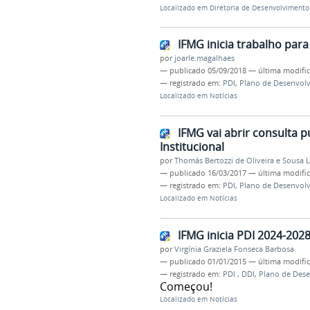
Localizado em
Diretoria de Desenvolvimento 
IFMG inicia trabalho par
por
joarle.magalhaes
—
publicado
05/09/2018
—
última modifi
— registrado em:
PDI
,
Plano de Desenvolv
Localizado em
Notícias
IFMG vai abrir consulta 
Institucional
por
Thomás Bertozzi de Oliveira e Sousa 
—
publicado
16/03/2017
—
última modifi
— registrado em:
PDI
,
Plano de Desenvolv
Localizado em
Notícias
IFMG inicia PDI 2024-202
por
Virgínia Graziela Fonseca Barbosa
—
publicado
01/01/2015
—
última modifi
— registrado em:
PDI
,
DDI
,
Plano de Dese
Começou!
Localizado em
Notícias