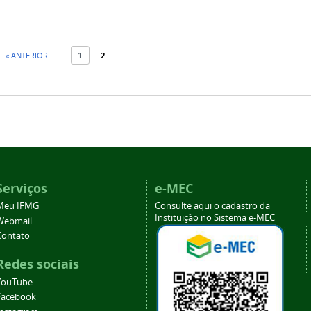
« ANTERIOR
1
2
Serviços
e-MEC
Meu IFMG
Consulte aqui o cadastro da
Instituição no Sistema e-MEC
Webmail
Contato
Redes sociais
YouTube
Facebook