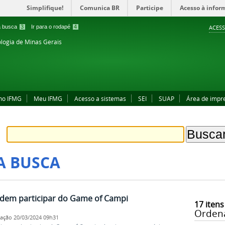
Simplifique!
Comunica BR
Participe
Acesso à infor
 a busca
3
Ir para o rodapé
4
ACESS
ologia de Minas Gerais
no IFMG
Meu IFMG
Acesso a sistemas
SEI
SUAP
Área de impr
A BUSCA
odem participar do Game of Campi
17
itens
Orden
cação
20/03/2024 09h31