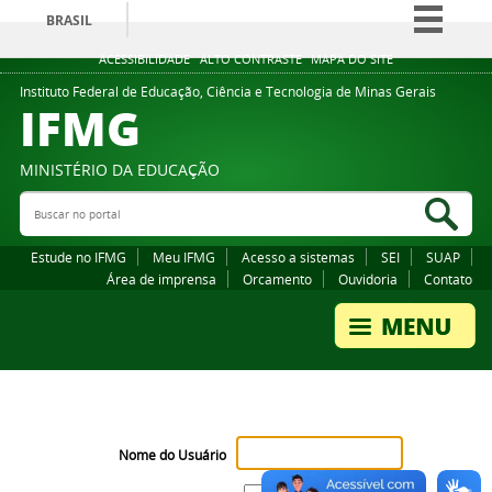
BRASIL
Simplifique!
ACESSIBILIDADE
ALTO CONTRASTE
MAPA DO SITE
Comunica BR
Instituto Federal de Educação, Ciência e Tecnologia de Minas Gerais
IFMG
Participe
Acesso à informação
MINISTÉRIO DA EDUCAÇÃO
Legislação
Buscar no portal
Bus
Canais
Estude no IFMG
Meu IFMG
Acesso a sistemas
SEI
SUAP
Área de imprensa
Orcamento
Ouvidoria
Contato
Nome do Usuário