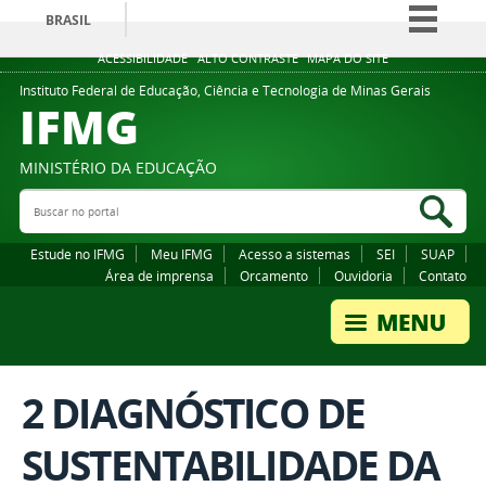
BRASIL
Simplifique!
ACESSIBILIDADE
ALTO CONTRASTE
MAPA DO SITE
Comunica BR
Instituto Federal de Educação, Ciência e Tecnologia de Minas Gerais
IFMG
Participe
Acesso à informação
MINISTÉRIO DA EDUCAÇÃO
Legislação
Buscar no portal
Bus
Canais
Estude no IFMG
Meu IFMG
Acesso a sistemas
SEI
SUAP
Área de imprensa
Orcamento
Ouvidoria
Contato
2 DIAGNÓSTICO DE
SUSTENTABILIDADE DA