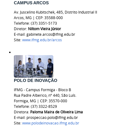
CAMPUS ARCOS
Av. Juscelino Kubitschek, 485, Distrito Industrial II
Arcos, MG
|
CEP: 35588-000
Telefone: (37) 3351-5173
Diretor:
Niltom Vieira Júnior
E-mail: gabinete.arcos@ifmg.edu.br
Site:
www.ifmg.edu.br/arcos
POLO DE INOVAÇÃO
IFMG - Campus Formiga - Bloco B
Rua Padre Alberico, nº 440, São Luís.
Formiga, MG | CEP: 35570-000
Telefone: (37) 3322-8529
Diretora:
Paloma Maira de Oliveira Lima
E-mail: prospeccao.polo@ifmg.edu.br
Site:
www.polodeinovacao.ifmg.edu.br