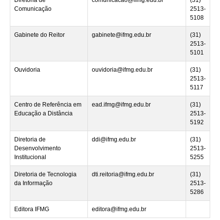
Comunicação
2513-
5108
Gabinete do Reitor
gabinete@ifmg.edu.br
(31)
2513-
5101
Ouvidoria
ouvidoria@ifmg.edu.br
(31)
2513-
5117
Centro de Referência em
ead.ifmg@ifmg.edu.br
(31)
Educação a Distância
2513-
5192
Diretoria de
ddi@ifmg.edu.br
(31)
Desenvolvimento
2513-
Institucional
5255
Diretoria de Tecnologia
dti.reitoria@ifmg.edu.br
(31)
da Informação
2513-
5286
Editora IFMG
editora@ifmg.edu.br