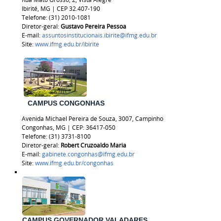
Ibirité, MG | CEP 32.407-190
Telefone: (31) 2010-1081
Diretor-geral:
Gustavo Pereira Pessoa
E-mail:
assuntosinstitucionais.ibirite@ifmg.edu.br
Site:
www.ifmg.edu.br/ibirite
CAMPUS CONGONHAS
Avenida Michael Pereira de Souza, 3007, Campinho
Congonhas, MG | CEP: 36417-050
Telefone: (31) 3731-8100
Diretor-geral:
Robert Cruzoaldo Maria
E-mail:
gabinete.congonhas@ifmg.edu.br
Site:
www.ifmg.edu.br/congonhas
CAMPUS GOVERNADOR VALADARES