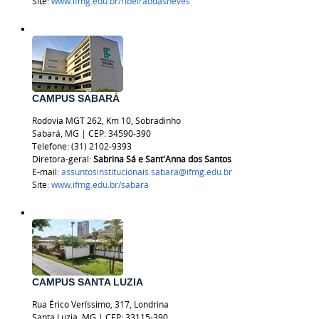
Site:
www.ifmg.edu.br/ribeiraodasneves
CAMPUS SABARÁ
Rodovia MGT 262, Km 10, Sobradinho
Sabará, MG | CEP: 34590-390
Telefone: (31) 2102-9393
Diretora-geral:
Sabrina Sá e Sant'Anna dos Santos
E-mail:
assuntosinstitucionais.sabara@ifmg.edu.br
Site:
www.ifmg.edu.br/sabara
CAMPUS SANTA LUZIA
Rua Érico Veríssimo, 317, Londrina
Santa Luzia, MG | CEP: 33115-390