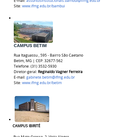
E-mail:
assuntosinstitucionais.bambui@ifmg.edu.br
Site:
www.ifmg.edu.br/bambui
CAMPUS BETIM
Rua
Itaguassu
, 595 - Bairro São Caetano
Betim, MG | CEP:
32677-562
Telefone: (31) 3532-5930
Diretor-geral:
Reginaldo Vagner Ferreira
E-mail:
gabinete.betim@ifmg.edu.br
Site:
www.ifmg.edu.br/betim
CAMPUS IBIRITÉ
Rua Mato Grosso, 2, Vista Alegre