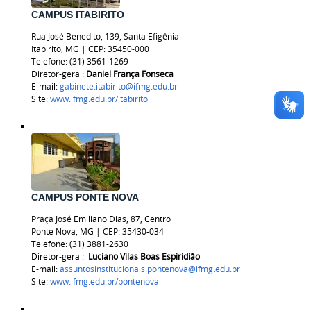
CAMPUS ITABIRITO
Rua José Benedito, 139, Santa Efigênia
Itabirito, MG | CEP: 35450-000
Telefone: (31) 3561-1269
Diretor-geral:
Daniel França Fonseca
E-mail:
gabinete.itabirito@ifmg.edu.br
Site:
www.ifmg.edu.br/itabirito
CAMPUS PONTE NOVA
Praça José Emiliano Dias, 87, Centro
Ponte Nova, MG | CEP: 35430-034
Telefone: (31) 3881-2630
Diretor-geral:
Luciano Vilas Boas Espiridião
E-mail:
assuntosinstitucionais.pontenova@ifmg.edu.br
Site:
www.ifmg.edu.br/pontenova