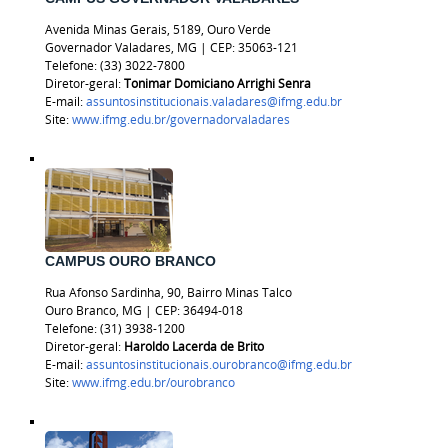
Avenida Minas Gerais, 5189, Ouro Verde
Governador Valadares, MG | CEP: 35063-121
Telefone: (33) 3022-7800
Diretor-geral:
Tonimar Domiciano Arrighi Senra
E-mail:
assuntosinstitucionais.valadares@ifmg.edu.br
Site:
www.ifmg.edu.br/governadorvaladares
CAMPUS OURO BRANCO
Rua Afonso Sardinha, 90, Bairro Minas Talco
Ouro Branco, MG | CEP: 36494-018
Telefone:
(31) 3938-1200
Diretor-geral:
Haroldo Lacerda de Brito
E-mail:
assuntosinstitucionais.ourobranco@ifmg.edu.br
Site:
www.ifmg.edu.br/ourobranco