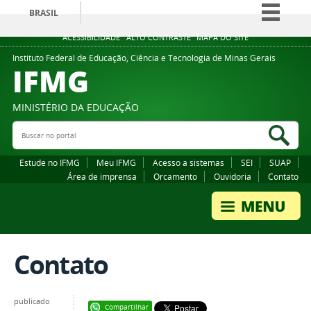
BRASIL
Simplifique!
ACESSIBILIDADE
ALTO CONTRASTE
MAPA DO SITE
Comunica BR
Instituto Federal de Educação, Ciência e Tecnologia de Minas Gerais
IFMG
Participe
Acesso à informação
MINISTÉRIO DA EDUCAÇÃO
Legislação
Buscar no portal
Bus
Canais
Estude no IFMG
Meu IFMG
Acesso a sistemas
SEI
SUAP
Área de imprensa
Orcamento
Ouvidoria
Contato
Contato
publicado
Compartilhar