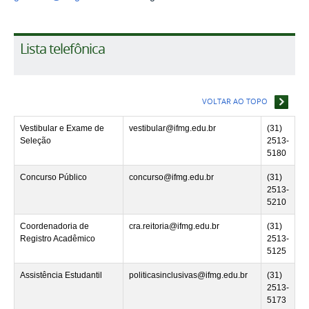
Lista telefônica
VOLTAR AO TOPO
Vestibular e Exame de
vestibular@ifmg.edu.br
(31)
Seleção
2513-
5180
Concurso Público
concurso@ifmg.edu.br
(31)
2513-
5210
Coordenadoria de
cra.reitoria@ifmg.edu.br
(31)
Registro Acadêmico
2513-
5125
Assistência Estudantil
politicasinclusivas@ifmg.edu.br
(31)
2513-
5173