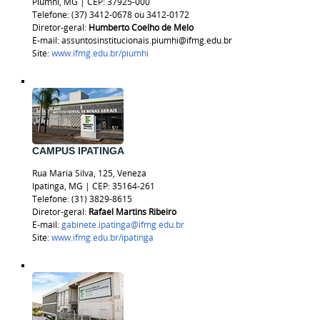
Piumhi, MG | CEP: 37925-000
Telefone: (37) 3412-0678 ou 3412-0172
Diretor-geral:
Humberto Coelho de Melo
E-mail: assuntosinstitucionais.piumhi@ifmg.edu.br
Site:
www.ifmg.edu.br/piumhi
CAMPUS IPATINGA
Rua Maria Silva, 125, Veneza
Ipatinga, MG | CEP: 35164-261
Telefone: (31) 3829-8615
Diretor-geral:
Rafael Martins Ribeiro
E-mail:
gabinete.ipatinga@ifmg.edu.br
Site:
www.ifmg.edu.br/ipatinga