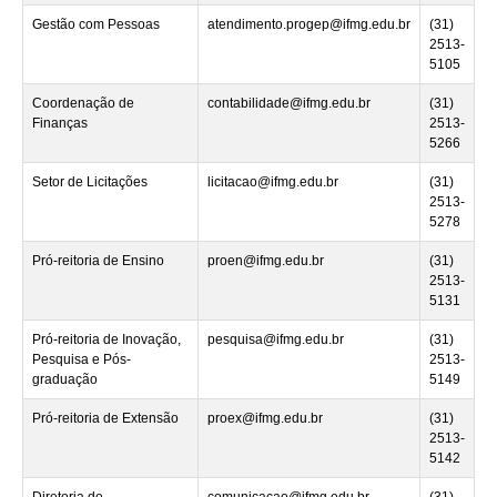
Gestão com Pessoas
atendimento.progep@ifmg.edu.br
(31)
2513-
5105
Coordenação de
contabilidade@ifmg.edu.br
(31)
Finanças
2513-
5266
Setor de Licitações
licitacao@ifmg.edu.br
(31)
2513-
5278
Pró-reitoria de Ensino
proen@ifmg.edu.br
(31)
2513-
5131
Pró-reitoria de Inovação,
pesquisa@ifmg.edu.br
(31)
Pesquisa e Pós-
2513-
graduação
5149
Pró-reitoria de Extensão
proex@ifmg.edu.br
(31)
2513-
5142
Diretoria de
comunicacao@ifmg.edu.br
(31)