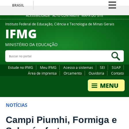
BRASIL
Simplifique!
ACESSIBILIDADE
ALTO CONTRASTE
MAPA DO SITE
Comunica BR
Instituto Federal de Educação, Ciência e Tecnologia de Minas Gerais
IFMG
Participe
Acesso à informação
MINISTÉRIO DA EDUCAÇÃO
Legislação
Buscar no portal
Bus
Canais
Estude no IFMG
Meu IFMG
Acesso a sistemas
SEI
SUAP
Área de imprensa
Orcamento
Ouvidoria
Contato
NOTÍCIAS
Campi Piumhi, Formiga e